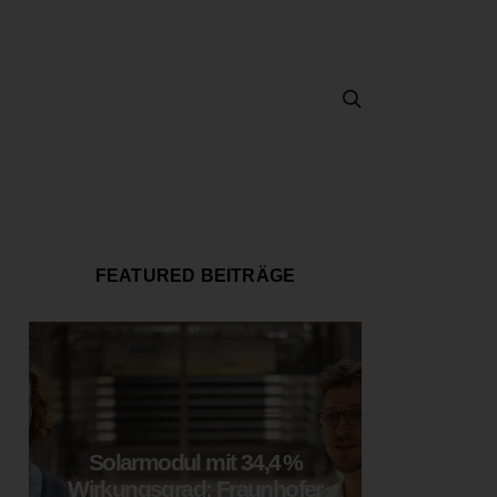
FEATURED BEITRÄGE
Solarmodul mit 34,4 %
LOOP
Wirkungsgrad: Fraunhofer
München