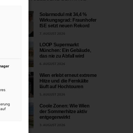
Solarmodul mit 34,4 %
Wirkungsgrad: Fraunhofer
1
ISE setzt neuen Rekord
7. AUGUST 2026
LOOP Supermarkt
München: Ein Gebäude,
2
das nie zu Abfall wird
6. AUGUST 2026
anager
Wien erlebt erneut extreme
Hitze und die Fernkälte
3
läuft auf Hochtouren
res
5. AUGUST 2026
ierung
Coole Zonen: Wie Wien
 auf
der Sommerhitze aktiv
4
entgegenwirkt
3. AUGUST 2026