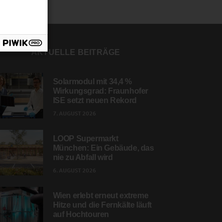
AKTUELLE BEITRÄGE
Solarmodul mit 34,4 %
Wirkungsgrad: Fraunhofer
ISE setzt neuen Rekord
7. AUGUST 2026
LOOP Supermarkt
München: Ein Gebäude, das
nie zu Abfall wird
6. AUGUST 2026
Wien erlebt erneut extreme
Hitze und die Fernkälte läuft
auf Hochtouren