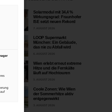
Solarmodul mit 34,4 %
Wirkungsgrad: Fraunhofer
1
ISE setzt neuen Rekord
7. AUGUST 2026
LOOP Supermarkt
München: Ein Gebäude,
2
das nie zu Abfall wird
6. AUGUST 2026
anager
Wien erlebt erneut extreme
Hitze und die Fernkälte
3
läuft auf Hochtouren
res
5. AUGUST 2026
ierung
Coole Zonen: Wie Wien
 auf
der Sommerhitze aktiv
4
entgegenwirkt
3. AUGUST 2026