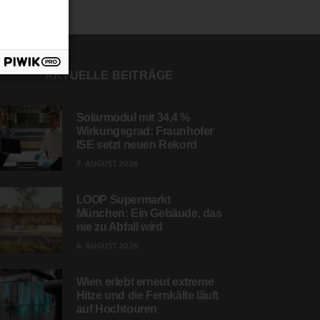
AKTUELLE BEITRÄGE
Solarmodul mit 34,4 %
Wirkungsgrad: Fraunhofer
ISE setzt neuen Rekord
7. AUGUST 2026
LOOP Supermarkt
München: Ein Gebäude, das
nie zu Abfall wird
6. AUGUST 2026
Wien erlebt erneut extreme
Hitze und die Fernkälte läuft
auf Hochtouren