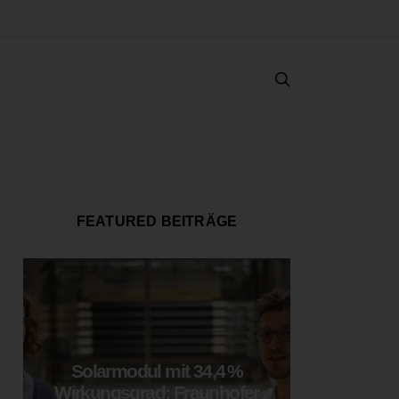
FEATURED BEITRÄGE
Solarmodul mit 34,4 %
LOOP
Wirkungsgrad: Fraunhofer
München