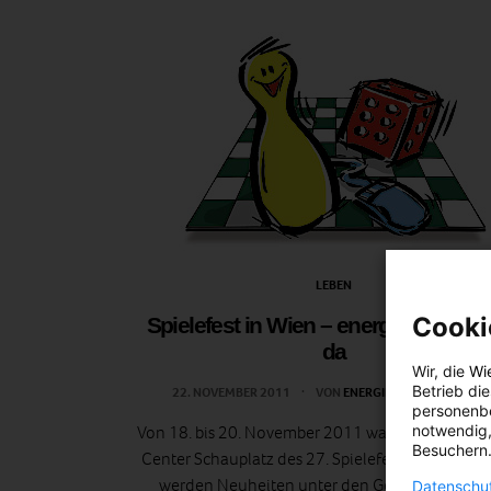
LEBEN
Cooki
Spielefest in Wien – energieleben.at
da
Wir, die
Wi
Betrieb di
22. NOVEMBER 2011
VON
ENERGIELEBEN REDAKTIO
personenbe
notwendig,
Von 18. bis 20. November 2011 war das Wiener A
Besuchern.
Center Schauplatz des 27. Spielefests. Beim Spiel
werden Neuheiten unter den Gesellschafts- 
Datenschut