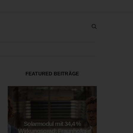
FEATURED BEITRÄGE
Solarmodul mit 34,4 %
LOOP
Wirkungsgrad: Fraunhofer
München