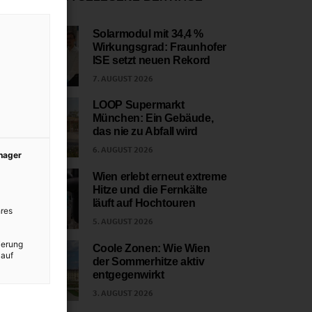
Solarmodul mit 34,4 %
Wirkungsgrad: Fraunhofer
1
ISE setzt neuen Rekord
7. AUGUST 2026
LOOP Supermarkt
München: Ein Gebäude,
2
das nie zu Abfall wird
6. AUGUST 2026
anager
Wien erlebt erneut extreme
Hitze und die Fernkälte
3
läuft auf Hochtouren
res
5. AUGUST 2026
ierung
Coole Zonen: Wie Wien
 auf
der Sommerhitze aktiv
4
entgegenwirkt
3. AUGUST 2026