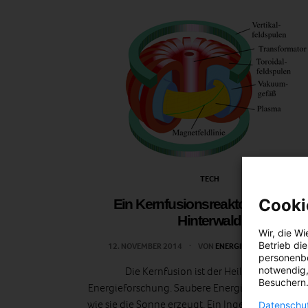
TECH
Cooki
Ein Kernfusionsreaktor aus dem
Hinterwald
Wir, die
Wi
Betrieb di
12. NOVEMBER 2014
VON
ENERGIELEBEN REDAKTIO
personenbe
notwendig,
Die Kernfusion ist der Heilige Gral der
Besuchern.
Energieforschung. Saubere Energie in Hülle und 
wie sie die Sonne erzeugt. Ein Ingenieur will in 
Datenschut