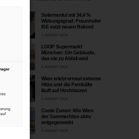
Solarmodul mit 34,4 %
Wirkungsgrad: Fraunhofer
1
ISE setzt neuen Rekord
7. AUGUST 2026
LOOP Supermarkt
München: Ein Gebäude,
2
das nie zu Abfall wird
6. AUGUST 2026
anager
Wien erlebt erneut extreme
Hitze und die Fernkälte
3
läuft auf Hochtouren
res
5. AUGUST 2026
ierung
Coole Zonen: Wie Wien
 auf
der Sommerhitze aktiv
4
entgegenwirkt
3. AUGUST 2026