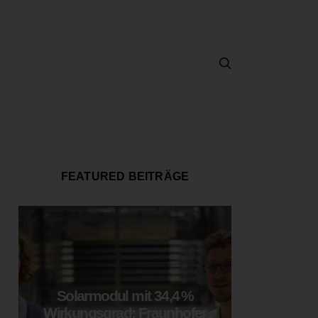
FEATURED BEITRÄGE
Solarmodul mit 34,4 %
LOOP
Wirkungsgrad: Fraunhofer
München