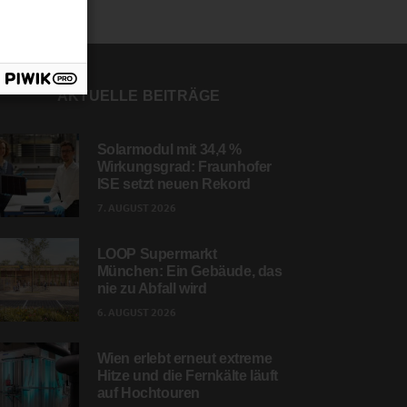
AKTUELLE BEITRÄGE
Solarmodul mit 34,4 %
Wirkungsgrad: Fraunhofer
ISE setzt neuen Rekord
7. AUGUST 2026
LOOP Supermarkt
München: Ein Gebäude, das
nie zu Abfall wird
6. AUGUST 2026
Wien erlebt erneut extreme
Hitze und die Fernkälte läuft
auf Hochtouren