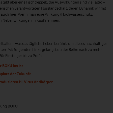
 gibt aber eine Fischtreppe!), die Auswirkungen sind vielfältig –
Menschen verantworteten Flusslandschaft, deren Dynamik wir mit
ilt auch hier: Wenn man eine Wirkung (Hochwasserschutz,
 man Nebenwirkungen in Kauf nehmen.
mit allem, was das tägliche Leben berührt, um dieses nachhaltiger
ten. Mit folgenden Links gelangst du der Reihe nach zu mehr
r Einsteiger bis zu Profis.
r BOKU los ist
splatz der Zukunft
roduzieren HI-Virus Antikörper
ndung BOKU