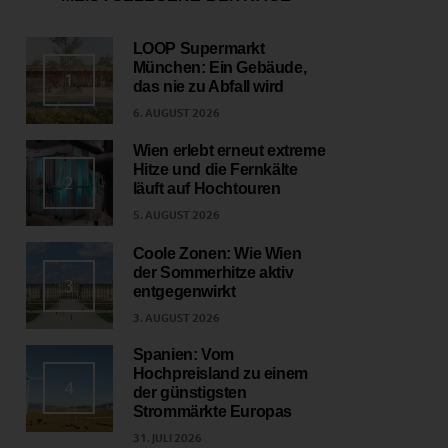
LOOP Supermarkt
München: Ein Gebäude,
1
das nie zu Abfall wird
6. AUGUST 2026
Wien erlebt erneut extreme
Hitze und die Fernkälte
2
läuft auf Hochtouren
5. AUGUST 2026
Coole Zonen: Wie Wien
der Sommerhitze aktiv
3
entgegenwirkt
3. AUGUST 2026
Spanien: Vom
Hochpreisland zu einem
4
der günstigsten
Strommärkte Europas
31. JULI 2026