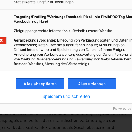
el bis zum Müller auf der Schiffsmühle. Wir zeigen aber auch
Statistikerstellung für Auswertungen.
en Vitrinen sind kostbare Bestände aus dem Archiv ausgestellt,
Targeting/Profiling/Werbung: Facebook Pixel - via PiwikPRO Tag M
Facebook Inc., Irland
Zielgruppengerechte Information außerhalb unserer Website
iben, was besonders am Wiener
Verarbeitungsvorgänge:
Erhebung von Verbindungsdaten und Daten ih
Webbrowsers; Daten über die aufgerufenen Inhalte; Ausführung von
Drittanbietersoftware und Speicherung von Daten auf ihrem Endgerät;
s Hochwasserschutzbauwerk. Eine aus 30 Millionen Kubikmetern
Anreicherung von Werbenetzwerken; Auswertung der Daten; Personalis
sel dieser Größe könnte heute vermutlich gar nicht mehr errichtet
von Werbung; Wiedererkennung und Bewerbung von Websitebesuchern
fremden Websites, Messung des Werbeerfolgs
igungen dafür. Möglich war dieser wirksame Bau, weil das
mmungsgebiet
, Anm. d. Red.], ein fast 500 m breiter Streifen
nauufer, im Zuge der großen Regulierung 1870-75 angelegt
Alles akzeptieren
Alles ablehnen
 früherer Eingriffe, sozusagen.
Speichern und schließen
 dieser auf die Umwelt?
Powered by
allein, der sich auswirkt. Es wirkt die Regulierung insgesamt, etwa
spiegels und Verlust der unterirdischen Verbindung zu den
es wirkt das Kraftwerk Freudenau als Geschiebesperre und