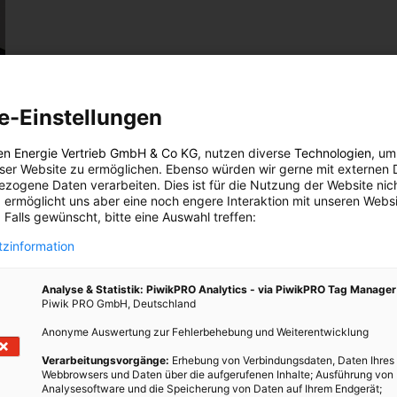
e-Einstellungen
en Energie Vertrieb GmbH & Co KG
, nutzen diverse
Technologien
, um
eser Website zu ermöglichen. Ebenso würden wir gerne mit externen 
 Was schließt das mit ein?
zogene Daten verarbeiten. Dies ist für die Nutzung der Website nic
 ermöglicht uns aber eine noch engere Interaktion mit unseren Websi
rme, heute Alte Donau und Donaukanal, den Wienfluss, die
 Falls gewünscht, bitte eine Auswahl treffen:
erirdisch fließenden Wienerwaldbäche wie den Ottakringer- und
zinformation
undwasser, ohne das Wien sich nicht zur Weltstadt entwickelt
Analyse & Statistik: PiwikPRO Analytics - via PiwikPRO Tag Manager
Piwik PRO GmbH, Deutschland
g?
Anonyme Auswertung zur Fehlerbehebung und Weiterentwicklung
ten Tafeln zeigt ein interdisziplinäres Team, wie sich die
Verarbeitungsvorgänge:
Erhebung von Verbindungsdaten, Daten Ihres
Webbrowsers und Daten über die aufgerufenen Inhalte; Ausführung von
 Regulierungen entwickelt und auf das Leben in Wien
Analysesoftware und die Speicherung von Daten auf Ihrem Endgerät;