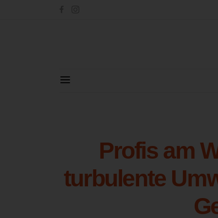
Profis am W
turbulente Umw
G