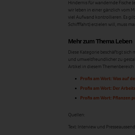
Hindernis für wandernde Fische (es
wir leben in einer gänzlich vom 
viel Aufwand kontrollieren. Es g
Schifffahrt) erzielen will, muss
Mehr zum Thema Leben
Diese Kategorie beschäftigt sich 
und umweltfreundlicher zu gestal
Artikel in diesem Themenbereich fü
Profis am Wort: Was auf de
Profis am Wort: Der Arbeit
Profis am Wort: Pflanzen p
Quellen:
Text: Interview und Presseausse