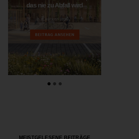
das nie zu Abfall wird
ent
6. AUGUST 2026
3.
BEITRAG ANSEHEN
BEIT
MEISTGELESENE BEITRÄGE