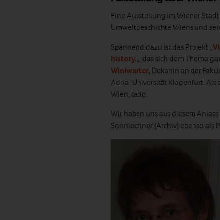
Eine Ausstellung im Wiener Stad
Umweltgeschichte Wiens und sein
Spannend dazu ist das Projekt „
V
history.
„, das sich dem Thema gan
Winiwarter
, Dekanin an der Fakul
Adria-Universität Klagenfurt. Als s
Wien, tätig.
Wir haben uns aus diesem Anlass 
Sonnlechner (Archiv) ebenso als P