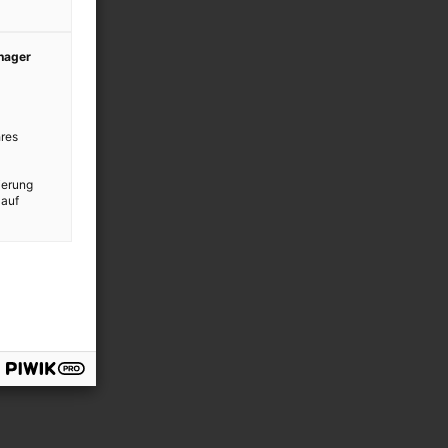
anager
res
ierung
 auf