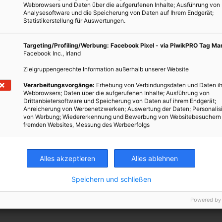
Webbrowsers und Daten über die aufgerufenen Inhalte; Ausführung von
 Innovationen rund um den Einsatz von Solarenergie, Windkraft
Analysesoftware und die Speicherung von Daten auf Ihrem Endgerät;
Statistikerstellung für Auswertungen.
äge zur Förderung der Sicherheit im Straßenverkehr. Mit folgenden
zu mehr Artikel in diesem Themenbereich für Einsteiger bis zu
Targeting/Profiling/Werbung: Facebook Pixel - via PiwikPRO Tag M
Facebook Inc., Irland
Solarzellen
Zielgruppengerechte Information außerhalb unserer Website
ehr Effizienz der Solaranlagen in Florida
Verarbeitungsvorgänge:
Erhebung von Verbindungsdaten und Daten ih
Webbrowsers; Daten über die aufgerufenen Inhalte; Ausführung von
produktion nimmt ab
Drittanbietersoftware und Speicherung von Daten auf ihrem Endgerät;
Anreicherung von Werbenetzwerken; Auswertung der Daten; Personalis
von Werbung; Wiedererkennung und Bewerbung von Websitebesuchern
fremden Websites, Messung des Werbeerfolgs
Alles akzeptieren
Alles ablehnen
Speichern und schließen
Powered by