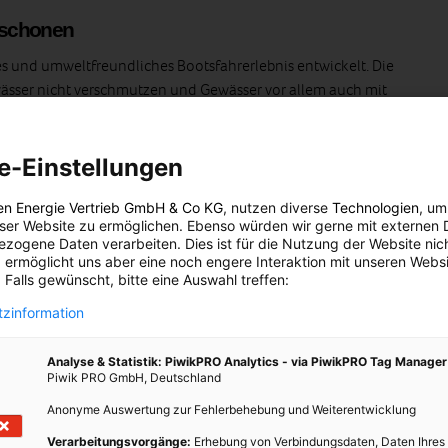
 schonen
s und umweltfreundliches Bootsfahrerlebnis entwickelt. Die
ser nicht verschmutzen und Gewässer vor allem auch mit
s nicht nur Solarzellen, sondern ebenso Bio Wein, Bio Soft Drinks
Das alles kann gleich mit dem Boot bestellt werden.
e-Einstellungen
inschulung wie das Boot funktioniert und damit sich niemand
vom Hafen auf den Weg.
en Energie Vertrieb GmbH & Co KG
, nutzen diverse
Technologien
, um
eser Website zu ermöglichen. Ebenso würden wir gerne mit externen 
zogene Daten verarbeiten. Dies ist für die Nutzung der Website nic
eit
 ermöglicht uns aber eine noch engere Interaktion mit unseren Websi
 Falls gewünscht, bitte eine Auswahl treffen:
Boote: Diese Boote sind keinesfalls schnell, aber dadurch, dass
zinformation
rwegs zu sein, kann man die Schönheit des Hafens von
n.
Analyse & Statistik: PiwikPRO Analytics - via PiwikPRO Tag Manager
Piwik PRO GmbH, Deutschland
Anonyme Auswertung zur Fehlerbehebung und Weiterentwicklung
Verarbeitungsvorgänge:
Erhebung von Verbindungsdaten, Daten Ihres