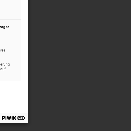
anager
res
ierung
 auf