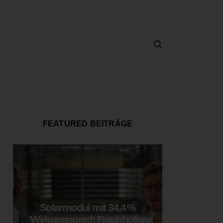
FEATURED BEITRÄGE
Solarmodul mit 34,4 %
LOOP
Wirkungsgrad: Fraunhofer
München