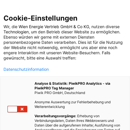
Cookie-Einstellungen
Wir, die
Wien Energie Vertrieb GmbH & Co KG
, nutzen diverse
MOBILITÄT
Technologien
, um den Betrieb dieser Website zu ermöglichen.
Ebenso würden wir gerne mit externen Diensten
Vollelektrische
personenbezogene Daten verarbeiten. Dies ist für die Nutzung
der Website nicht notwendig, ermöglicht uns aber eine noch
engere Interaktion mit unseren Website-Besuchern. Falls
Schnellfähren
gewünscht, bitte eine Auswahl treffen:
Datenschutzinformation
zwischen Spanien und
Analyse & Statistik: PiwikPRO Analytics - via
Marokko
PiwikPRO Tag Manager
Piwik PRO GmbH, Deutschland
Anonyme Auswertung zur Fehlerbehebung und
22. APRIL 2025
3 MINUTEN LESEZEIT
Weiterentwicklung
Verarbeitungsvorgänge:
Erhebung von
Verbindungsdaten, Daten Ihres Webbrowsers und
Daten über die aufgerufenen Inhalte; Ausführung von
Analysesoftware und die Speicherung von Daten auf