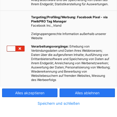
Ihrem Endgerät; Statistikerstellung für Auswertungen.
Targeting/Profiling/Werbung: Facebook Pixel - via
PiwikPRO Tag Manager
Facebook Inc., Irland
Zielgruppengerechte Information außerhalb unserer
Website
Verarbeitungsvorgänge:
Erhebung von
Verbindungsdaten und Daten ihres Webbrowsers;
Daten über die aufgerufenen Inhalte; Ausführung von
Drittanbietersoftware und Speicherung von Daten auf
ihrem Endgerät; Anreicherung von Werbenetzwerken;
Auswertung der Daten; Personalisierung von Werbung;
Wiedererkennung und Bewerbung von
Zwillingskatamarane werden die Hafenstädte Tarifa
Websitebesuchern auf fremden Websites, Messung
des Werbeerfolgs
(Spanien) und Tanger (Marokko) 100% elektrisch und
emissionsfrei miteinander verbinden.
Alles akzeptieren
Alles ablehnen
Dieser Artikel wurde am 22. April 2025 veröffentlicht
Speichern und schließen
und ist möglicherweise nicht mehr aktuell!
Die spanische Fährgesellschaft
Baleària
wird bald zwei zu 100%