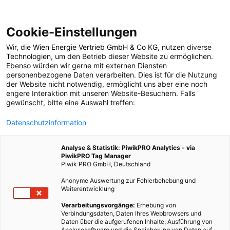
Cookie-Einstellungen
Wir, die
Wien Energie Vertrieb GmbH & Co KG
, nutzen diverse
POSTS BY TAG
Technologien
, um den Betrieb dieser Website zu ermöglichen.
Ebenso würden wir gerne mit externen Diensten
Kleidung aus Pilzen
personenbezogene Daten verarbeiten. Dies ist für die Nutzung
der Website nicht notwendig, ermöglicht uns aber eine noch
engere Interaktion mit unseren Website-Besuchern. Falls
gewünscht, bitte eine Auswahl treffen:
1 BEITRAG
Datenschutzinformation
Analyse & Statistik: PiwikPRO Analytics - via
PiwikPRO Tag Manager
Piwik PRO GmbH, Deutschland
Anonyme Auswertung zur Fehlerbehebung und
Weiterentwicklung
Verarbeitungsvorgänge:
Erhebung von
Verbindungsdaten, Daten Ihres Webbrowsers und
Daten über die aufgerufenen Inhalte; Ausführung von
Analysesoftware und die Speicherung von Daten auf