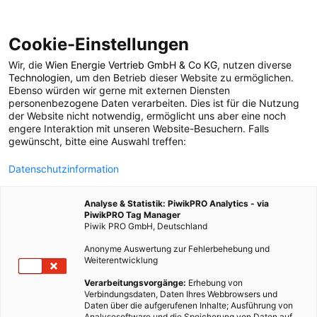
Cookie-Einstellungen
Wir, die
Wien Energie Vertrieb GmbH & Co KG
, nutzen diverse
POSTS BY TAG
Technologien
, um den Betrieb dieser Website zu ermöglichen.
Ebenso würden wir gerne mit externen Diensten
klimaresilient
personenbezogene Daten verarbeiten. Dies ist für die Nutzung
der Website nicht notwendig, ermöglicht uns aber eine noch
engere Interaktion mit unseren Website-Besuchern. Falls
gewünscht, bitte eine Auswahl treffen:
2 BEITRÄGE
Datenschutzinformation
Analyse & Statistik: PiwikPRO Analytics - via
PiwikPRO Tag Manager
Piwik PRO GmbH, Deutschland
Anonyme Auswertung zur Fehlerbehebung und
Weiterentwicklung
Verarbeitungsvorgänge:
Erhebung von
Verbindungsdaten, Daten Ihres Webbrowsers und
Daten über die aufgerufenen Inhalte; Ausführung von
Analysesoftware und die Speicherung von Daten auf