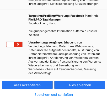
Ihrem Endgerät; Statistikerstellung für Auswertungen.
Targeting/Profiling/Werbung: Facebook Pixel - via
PiwikPRO Tag Manager
Facebook Inc., Irland
Zielgruppengerechte Information außerhalb unserer
Website
ARCHITEKTUR
Verarbeitungsvorgänge:
Erhebung von
Verbindungsdaten und Daten ihres Webbrowsers;
Architektur als Seismograph der Zukunft
Daten über die aufgerufenen Inhalte; Ausführung von
Drittanbietersoftware und Speicherung von Daten auf
ihrem Endgerät; Anreicherung von Werbenetzwerken;
21. FEBRUAR 2015
VON
VOLKER MARX
Auswertung der Daten; Personalisierung von Werbung;
Wiedererkennung und Bewerbung von
Weltarchitektur ist Kolonialarchitektur, die genau den neuen
Websitebesuchern auf fremden Websites, Messung
Imperialismus der Globalisierung abbildet. Westliche
des Werbeerfolgs
Architekten zerstören, als willfährige Vollstrecker der globalen
Investoren jede lokale Identität und vertreiben damit die
Alles akzeptieren
Alles ablehnen
Menschen aus ihrer Heimat. Es gilt nun, wieder – global –
Heimat zu schaffen.
Speichern und schließen
BEITRAG ANSEHEN