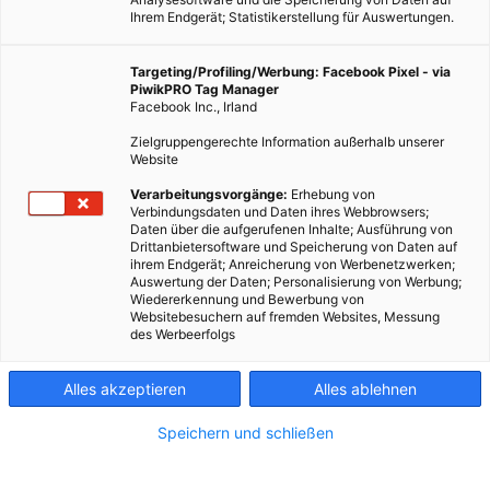
Ihrem Endgerät; Statistikerstellung für Auswertungen.
LEBEN
Targeting/Profiling/Werbung: Facebook Pixel - via
PiwikPRO Tag Manager
Topliste: Die besten Gründe gegen das
Facebook Inc., Irland
Silvesterfeuerwerk
Zielgruppengerechte Information außerhalb unserer
Website
TEILEN
Verarbeitungsvorgänge:
Erhebung von
Verbindungsdaten und Daten ihres Webbrowsers;
28. DEZEMBER 2018
VON
ENERGIELEBEN REDAKTION
Daten über die aufgerufenen Inhalte; Ausführung von
Drittanbietersoftware und Speicherung von Daten auf
ihrem Endgerät; Anreicherung von Werbenetzwerken;
Auswertung der Daten; Personalisierung von Werbung;
Wiedererkennung und Bewerbung von
Websitebesuchern auf fremden Websites, Messung
des Werbeerfolgs
Alles akzeptieren
Alles ablehnen
Speichern und schließen