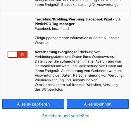
Ihrem Endgerät; Statistikerstellung für Auswertungen.
Targeting/Profiling/Werbung: Facebook Pixel - via
PiwikPRO Tag Manager
LEBEN
Facebook Inc., Irland
Die „Eco Can“: Öko-Ther­mos­kan­ne im Taschenformat
Zielgruppengerechte Information außerhalb unserer
Website
23. AUGUST 2011
VON
ENERGIELEBEN REDAKTION
Verarbeitungsvorgänge:
Erhebung von
Was auf den ersten Blick wie eine einfache Getränkedose
Verbindungsdaten und Daten ihres Webbrowsers;
aussieht, täuscht den Betrachter. Denn die Eco Can, auf Deutsch
Daten über die aufgerufenen Inhalte; Ausführung von
Drittanbietersoftware und Speicherung von Daten auf
würde man wohl „Öko-Dose“ sagen, ist eine trendige und vor
ihrem Endgerät; Anreicherung von Werbenetzwerken;
allem…
Auswertung der Daten; Personalisierung von Werbung;
Wiedererkennung und Bewerbung von
Websitebesuchern auf fremden Websites, Messung
des Werbeerfolgs
BEITRAG ANSEHEN
TEILEN
Alles akzeptieren
Alles ablehnen
Speichern und schließen