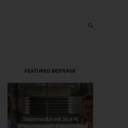
FEATURED BEITRÄGE
Solarmodul mit 34,4 %
LOOP
Wirkungsgrad: Fraunhofer
München