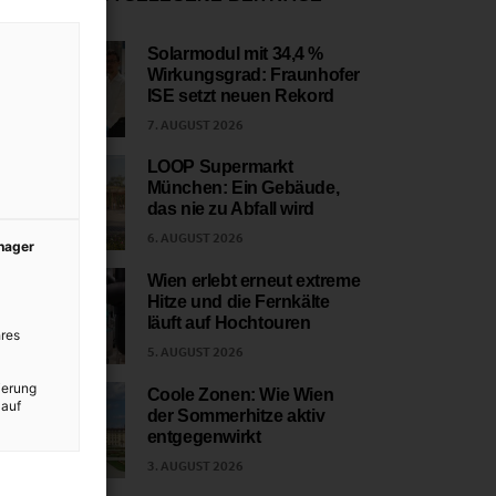
Solarmodul mit 34,4 %
Wirkungsgrad: Fraunhofer
1
ISE setzt neuen Rekord
7. AUGUST 2026
LOOP Supermarkt
München: Ein Gebäude,
2
das nie zu Abfall wird
6. AUGUST 2026
anager
Wien erlebt erneut extreme
Hitze und die Fernkälte
3
läuft auf Hochtouren
res
5. AUGUST 2026
ierung
Coole Zonen: Wie Wien
 auf
der Sommerhitze aktiv
4
entgegenwirkt
3. AUGUST 2026