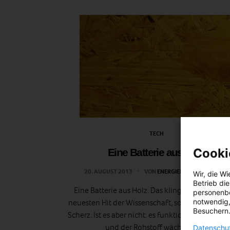
TECH
Cooki
Eine Batterie aus Holz
20. AUGUST 2013
VON
ENERGIELEBEN REDAKTION
Wir, die
Wi
Betrieb di
Eine Batterie aus Holz. Das klingt nicht nach 
personenbe
notwendig,
neuesten Hit der Wissenschaft, sondern eher wi
Besuchern.
Scherz. Ist es aber nicht: es funktioniert, es ist lei
und der Rohstoff wächst nach.
Datenschut