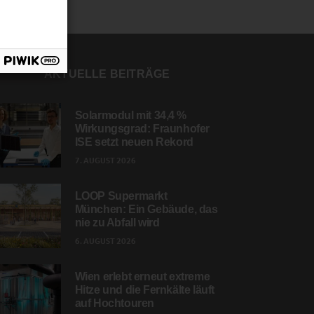
AKTUELLE BEITRÄGE
Solarmodul mit 34,4 %
Wirkungsgrad: Fraunhofer
ISE setzt neuen Rekord
7. AUGUST 2026
LOOP Supermarkt
München: Ein Gebäude, das
nie zu Abfall wird
6. AUGUST 2026
Wien erlebt erneut extreme
Hitze und die Fernkälte läuft
auf Hochtouren