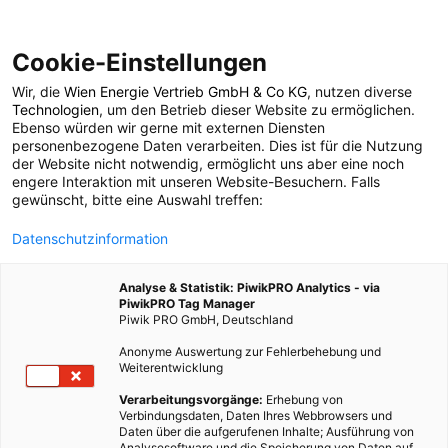
Cookie-Einstellungen
Wir, die
Wien Energie Vertrieb GmbH & Co KG
, nutzen diverse
POSTS BY TAG
Technologien
, um den Betrieb dieser Website zu ermöglichen.
Ebenso würden wir gerne mit externen Diensten
Landstraße
personenbezogene Daten verarbeiten. Dies ist für die Nutzung
der Website nicht notwendig, ermöglicht uns aber eine noch
engere Interaktion mit unseren Website-Besuchern. Falls
Windschatten
gewünscht, bitte eine Auswahl treffen:
Datenschutzinformation
1 BEITRAG
Analyse & Statistik: PiwikPRO Analytics - via
PiwikPRO Tag Manager
Piwik PRO GmbH, Deutschland
Anonyme Auswertung zur Fehlerbehebung und
Weiterentwicklung
Verarbeitungsvorgänge:
Erhebung von
Verbindungsdaten, Daten Ihres Webbrowsers und
Daten über die aufgerufenen Inhalte; Ausführung von
Analysesoftware und die Speicherung von Daten auf