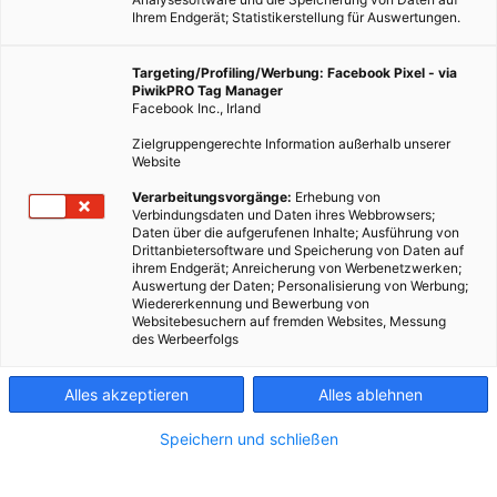
Ihrem Endgerät; Statistikerstellung für Auswertungen.
Targeting/Profiling/Werbung: Facebook Pixel - via
PiwikPRO Tag Manager
Facebook Inc., Irland
Zielgruppengerechte Information außerhalb unserer
Website
Verarbeitungsvorgänge:
Erhebung von
Verbindungsdaten und Daten ihres Webbrowsers;
Daten über die aufgerufenen Inhalte; Ausführung von
Drittanbietersoftware und Speicherung von Daten auf
ihrem Endgerät; Anreicherung von Werbenetzwerken;
Auswertung der Daten; Personalisierung von Werbung;
LEBEN
Wiedererkennung und Bewerbung von
Websitebesuchern auf fremden Websites, Messung
Hände weg vom Lenkrad, Sartre übernimmt
des Werbeerfolgs
14. DEZEMBER 2012
VON
ENERGIELEBEN REDAKTION
Alles akzeptieren
Alles ablehnen
SARTRE, ohne Jean Paul, vielmehr kurz für „Safe Road Trains for
Speichern und schließen
the Environment“. Bei dem kleinen Wortspiel handelt es sich
um ein Forschungsprojekt der Europäischen Kommission zum
Thema sicheres Autofahren.