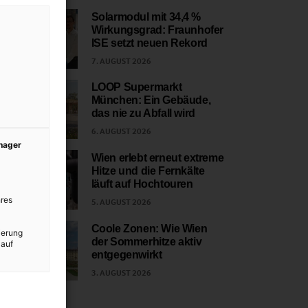
Solarmodul mit 34,4 %
Wirkungsgrad: Fraunhofer
1
ISE setzt neuen Rekord
7. AUGUST 2026
LOOP Supermarkt
München: Ein Gebäude,
2
das nie zu Abfall wird
6. AUGUST 2026
anager
Wien erlebt erneut extreme
Hitze und die Fernkälte
3
läuft auf Hochtouren
res
5. AUGUST 2026
Coole Zonen: Wie Wien
ierung
der Sommerhitze aktiv
 auf
4
entgegenwirkt
3. AUGUST 2026