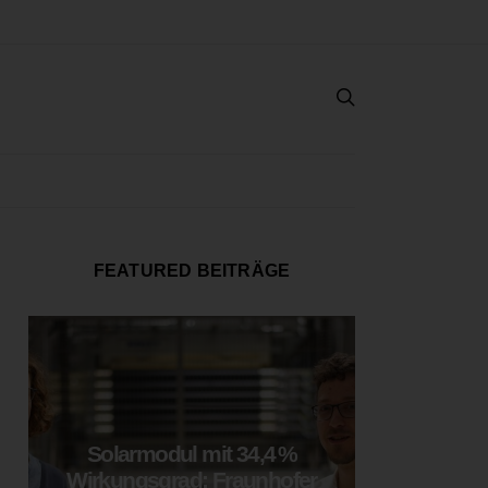
FEATURED BEITRÄGE
Solarmodul mit 34,4 %
LOOP
Wirkungsgrad: Fraunhofer
München