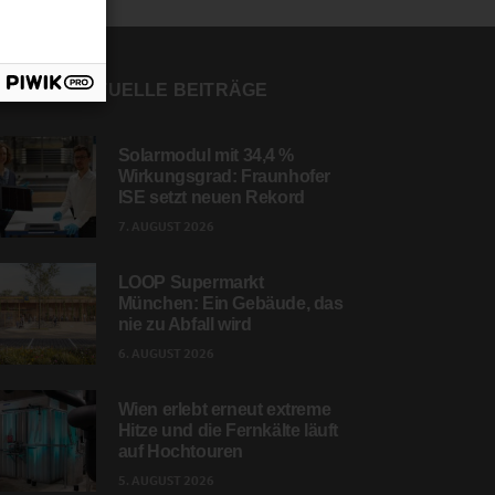
AKTUELLE BEITRÄGE
Solarmodul mit 34,4 %
Wirkungsgrad: Fraunhofer
ISE setzt neuen Rekord
7. AUGUST 2026
LOOP Supermarkt
München: Ein Gebäude, das
nie zu Abfall wird
6. AUGUST 2026
Wien erlebt erneut extreme
Hitze und die Fernkälte läuft
auf Hochtouren
5. AUGUST 2026