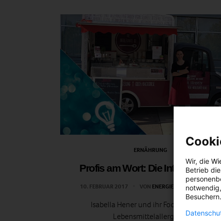
Cooki
ERNÄHRUNG
Wir, die
Wi
Profis am Wort: Die Intolerante Isi
Betrieb di
personenbe
10. FEBRUAR 2017
VON
ENERGIELEBEN REDAKTION
notwendig,
Besuchern.
Isabella Hener und ihr Food Truck für
Datenschut
Lebensmittelallergiker.