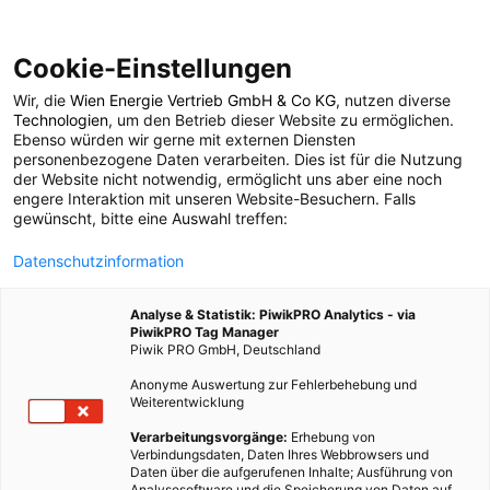
Cookie-Einstellungen
Wir, die
Wien Energie Vertrieb GmbH & Co KG
, nutzen diverse
POSTS BY TAG
Technologien
, um den Betrieb dieser Website zu ermöglichen.
Ebenso würden wir gerne mit externen Diensten
Lebensmittelmotten
personenbezogene Daten verarbeiten. Dies ist für die Nutzung
der Website nicht notwendig, ermöglicht uns aber eine noch
engere Interaktion mit unseren Website-Besuchern. Falls
gewünscht, bitte eine Auswahl treffen:
1 BEITRAG
Datenschutzinformation
Analyse & Statistik: PiwikPRO Analytics - via
PiwikPRO Tag Manager
Piwik PRO GmbH, Deutschland
Anonyme Auswertung zur Fehlerbehebung und
Weiterentwicklung
Verarbeitungsvorgänge:
Erhebung von
Verbindungsdaten, Daten Ihres Webbrowsers und
Daten über die aufgerufenen Inhalte; Ausführung von
Analysesoftware und die Speicherung von Daten auf