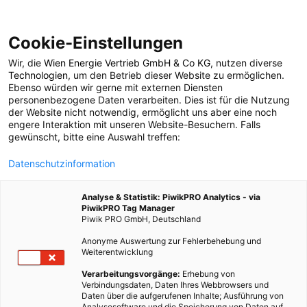
Cookie-Einstellungen
Wir, die
Wien Energie Vertrieb GmbH & Co KG
, nutzen diverse
POSTS BY TAG
Technologien
, um den Betrieb dieser Website zu ermöglichen.
Ebenso würden wir gerne mit externen Diensten
lichtverhältnisse
personenbezogene Daten verarbeiten. Dies ist für die Nutzung
der Website nicht notwendig, ermöglicht uns aber eine noch
engere Interaktion mit unseren Website-Besuchern. Falls
gewünscht, bitte eine Auswahl treffen:
1 BEITRAG
Datenschutzinformation
Analyse & Statistik: PiwikPRO Analytics - via
PiwikPRO Tag Manager
Piwik PRO GmbH, Deutschland
Anonyme Auswertung zur Fehlerbehebung und
Weiterentwicklung
Verarbeitungsvorgänge:
Erhebung von
Verbindungsdaten, Daten Ihres Webbrowsers und
Daten über die aufgerufenen Inhalte; Ausführung von
Analysesoftware und die Speicherung von Daten auf