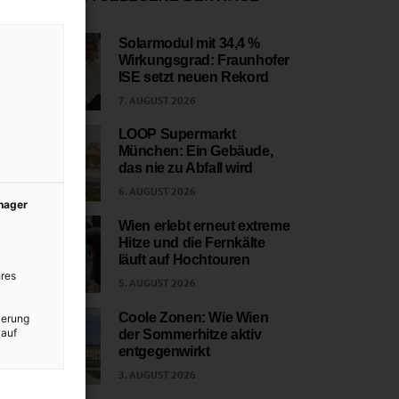
Solarmodul mit 34,4 %
Wirkungsgrad: Fraunhofer
1
ISE setzt neuen Rekord
7. AUGUST 2026
LOOP Supermarkt
München: Ein Gebäude,
2
das nie zu Abfall wird
6. AUGUST 2026
anager
Wien erlebt erneut extreme
Hitze und die Fernkälte
3
läuft auf Hochtouren
res
5. AUGUST 2026
Coole Zonen: Wie Wien
ierung
 auf
der Sommerhitze aktiv
4
entgegenwirkt
3. AUGUST 2026