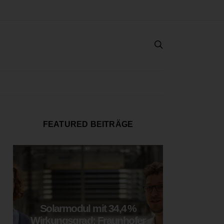
FEATURED BEITRÄGE
Solarmodul mit 34,4 %
LOOP
Wirkungsgrad: Fraunhofer
München