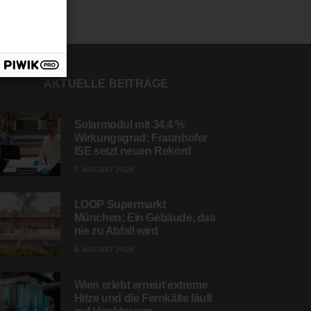
AKTUELLE BEITRÄGE
Solarmodul mit 34,4 %
Wirkungsgrad: Fraunhofer
ISE setzt neuen Rekord
7. AUGUST 2026
LOOP Supermarkt
München: Ein Gebäude, das
nie zu Abfall wird
6. AUGUST 2026
Wien erlebt erneut extreme
Hitze und die Fernkälte läuft