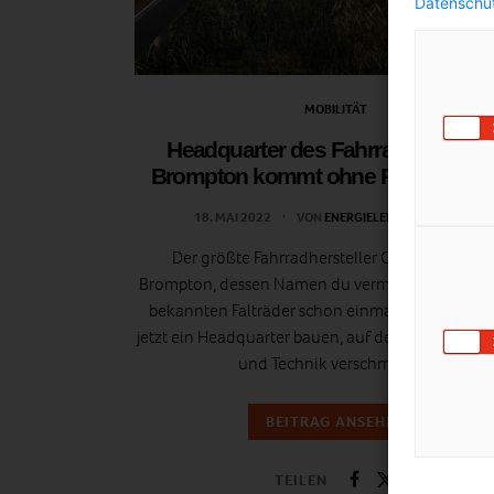
Datenschut
MOBILITÄT
Headquarter des Fahrradherstelle
Brompton kommt ohne Parkplätze 
18. MAI 2022
VON
ENERGIELEBEN REDAKTION
Der größte Fahrradhersteller Großbritannien
Brompton, dessen Namen du vermutlich aufgrun
bekannten Falträder schon einmal gehört hast, l
jetzt ein Headquarter bauen, auf dessen Gelände
und Technik verschmelzen.
BEITRAG ANSEHEN
TEILEN