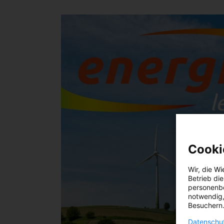
Cooki
Wir, die
Wi
Betrieb di
personenbe
notwendig,
Besuchern.
Datenschut