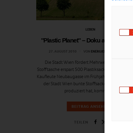
LEBEN
"Plastic Planet" – Doku am Yppenpl
27. AUGUST 2010
VON
ENERGIELEBEN REDAKTION
Die Stadt Wien fördert Mehrweg-Taschen: Ei
Stofftasche erspart 500 Plastiksackerl! Nachdem 
Kaufleute Neubaugasse im Frühjahr in Kooperati
der Stadt Wien bunte Stoffsackerl als Alternat
produziert hat, kommen…
BEITRAG ANSEHEN
TEILEN