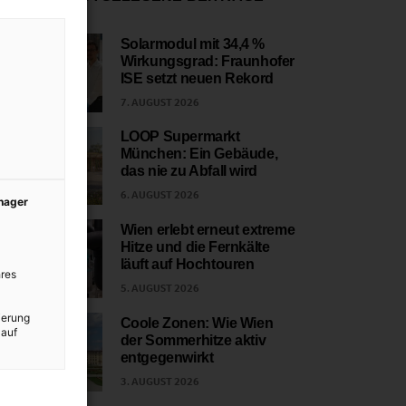
Solarmodul mit 34,4 %
Wirkungsgrad: Fraunhofer
1
ISE setzt neuen Rekord
7. AUGUST 2026
LOOP Supermarkt
München: Ein Gebäude,
2
das nie zu Abfall wird
6. AUGUST 2026
anager
Wien erlebt erneut extreme
Hitze und die Fernkälte
3
läuft auf Hochtouren
res
5. AUGUST 2026
ierung
Coole Zonen: Wie Wien
 auf
der Sommerhitze aktiv
4
entgegenwirkt
3. AUGUST 2026