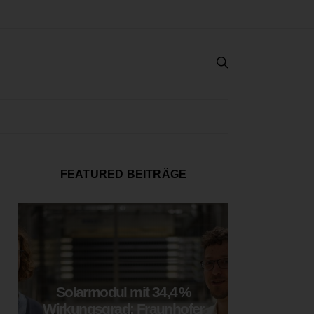
FEATURED BEITRÄGE
Solarmodul mit 34,4 %
LOOP
Wirkungsgrad: Fraunhofer
München