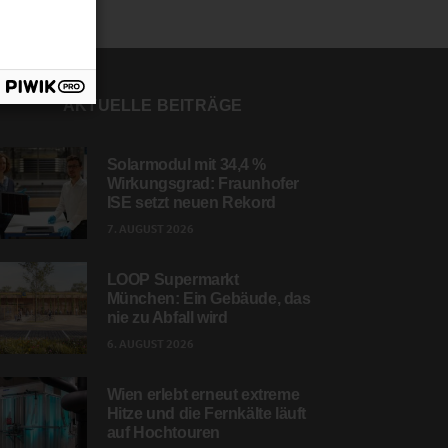
AKTUELLE BEITRÄGE
Solarmodul mit 34,4 %
Wirkungsgrad: Fraunhofer
ISE setzt neuen Rekord
7. AUGUST 2026
LOOP Supermarkt
München: Ein Gebäude, das
nie zu Abfall wird
6. AUGUST 2026
Wien erlebt erneut extreme
Hitze und die Fernkälte läuft
auf Hochtouren