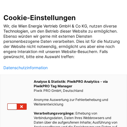
Cookie-Einstellungen
Wir, die
Wien Energie Vertrieb GmbH & Co KG
, nutzen diverse
POSTS BY TAG
Technologien
, um den Betrieb dieser Website zu ermöglichen.
Ebenso würden wir gerne mit externen Diensten
Modeproduzente
personenbezogene Daten verarbeiten. Dies ist für die Nutzung
der Website nicht notwendig, ermöglicht uns aber eine noch
engere Interaktion mit unseren Website-Besuchern. Falls
gewünscht, bitte eine Auswahl treffen:
1 BEITRAG
Datenschutzinformation
Analyse & Statistik: PiwikPRO Analytics - via
PiwikPRO Tag Manager
Piwik PRO GmbH, Deutschland
Anonyme Auswertung zur Fehlerbehebung und
Weiterentwicklung
Verarbeitungsvorgänge:
Erhebung von
Verbindungsdaten, Daten Ihres Webbrowsers und
Daten über die aufgerufenen Inhalte; Ausführung von
Analysesoftware und die Speicherung von Daten auf