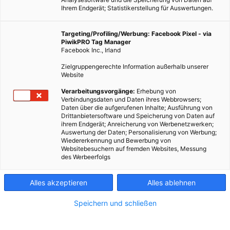
Ihrem Endgerät; Statistikerstellung für Auswertungen.
Targeting/Profiling/Werbung: Facebook Pixel - via
PiwikPRO Tag Manager
Facebook Inc., Irland
Zielgruppengerechte Information außerhalb unserer
Website
Verarbeitungsvorgänge:
Erhebung von
Verbindungsdaten und Daten ihres Webbrowsers;
MODE
Daten über die aufgerufenen Inhalte; Ausführung von
Drittanbietersoftware und Speicherung von Daten auf
Fashion Revolution kämpft für faire Mode
ihrem Endgerät; Anreicherung von Werbenetzwerken;
Auswertung der Daten; Personalisierung von Werbung;
31. JULI 2018
VON
ENERGIELEBEN REDAKTION
Wiedererkennung und Bewerbung von
Websitebesuchern auf fremden Websites, Messung
Seit 2015 führen Modeproduzenten und -konsumenten über
des Werbeerfolgs
die Plattform „Fashion Revolution“ eine umfassende
Kampagne.
Alles akzeptieren
Alles ablehnen
Speichern und schließen
BEITRAG ANSEHEN