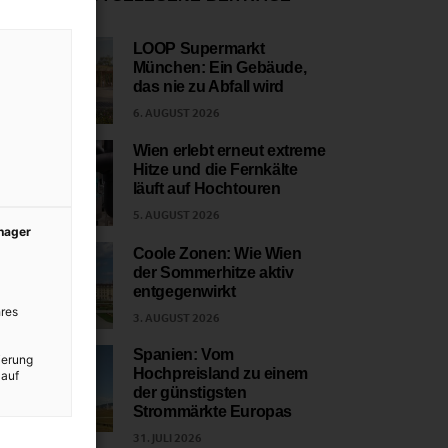
LOOP Supermarkt
München: Ein Gebäude,
1
das nie zu Abfall wird
6. AUGUST 2026
Wien erlebt erneut extreme
Hitze und die Fernkälte
2
läuft auf Hochtouren
5. AUGUST 2026
anager
Coole Zonen: Wie Wien
der Sommerhitze aktiv
3
entgegenwirkt
res
3. AUGUST 2026
Spanien: Vom
ierung
Hochpreisland zu einem
 auf
4
der günstigsten
Strommärkte Europas
31. JULI 2026