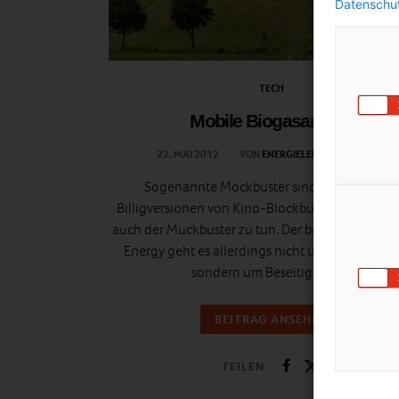
Datenschut
TECH
Mobile Biogasanlage
22. MAI 2012
VON
ENERGIELEBEN REDAKTION
Sogenannte Mockbuster sind abgekupferte
Billigversionen von Kino-Blockbustern. Mit Tras
auch der Muckbuster zu tun. Der britischen Firm
Energy geht es allerdings nicht um die Produk
sondern um Beseitigung…
BEITRAG ANSEHEN
TEILEN