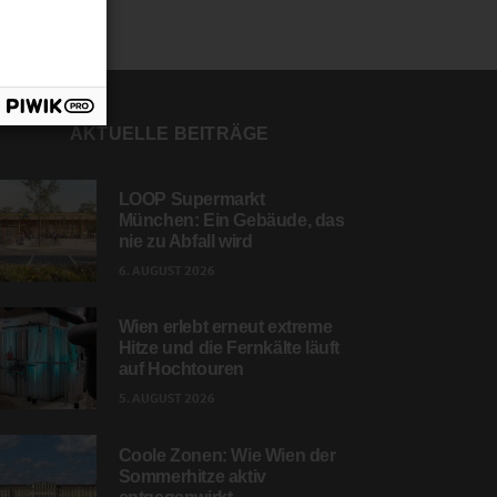
AKTUELLE BEITRÄGE
LOOP Supermarkt
München: Ein Gebäude, das
nie zu Abfall wird
6. AUGUST 2026
Wien erlebt erneut extreme
Hitze und die Fernkälte läuft
auf Hochtouren
5. AUGUST 2026
Coole Zonen: Wie Wien der
Sommerhitze aktiv