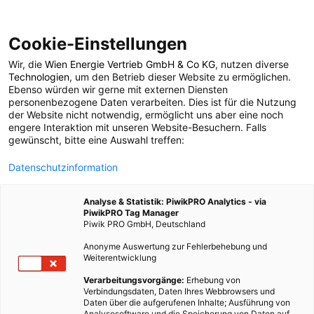
Cookie-Einstellungen
Wir, die
Wien Energie Vertrieb GmbH & Co KG
, nutzen diverse
POSTS BY TAG
Technologien
, um den Betrieb dieser Website zu ermöglichen.
Ebenso würden wir gerne mit externen Diensten
Nachtspeicher
personenbezogene Daten verarbeiten. Dies ist für die Nutzung
der Website nicht notwendig, ermöglicht uns aber eine noch
engere Interaktion mit unseren Website-Besuchern. Falls
gewünscht, bitte eine Auswahl treffen:
1 BEITRAG
Datenschutzinformation
Analyse & Statistik: PiwikPRO Analytics - via
PiwikPRO Tag Manager
Piwik PRO GmbH, Deutschland
Anonyme Auswertung zur Fehlerbehebung und
Weiterentwicklung
Verarbeitungsvorgänge:
Erhebung von
Verbindungsdaten, Daten Ihres Webbrowsers und
Daten über die aufgerufenen Inhalte; Ausführung von
Analysesoftware und die Speicherung von Daten auf