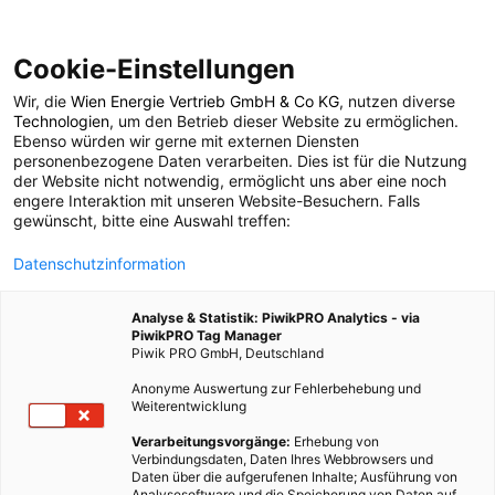
Cookie-Einstellungen
Wir, die
Wien Energie Vertrieb GmbH & Co KG
, nutzen diverse
POSTS BY TAG
Technologien
, um den Betrieb dieser Website zu ermöglichen.
Ebenso würden wir gerne mit externen Diensten
Ökologische
personenbezogene Daten verarbeiten. Dies ist für die Nutzung
der Website nicht notwendig, ermöglicht uns aber eine noch
engere Interaktion mit unseren Website-Besuchern. Falls
Lebensweise
gewünscht, bitte eine Auswahl treffen:
Datenschutzinformation
2 BEITRÄGE
Analyse & Statistik: PiwikPRO Analytics - via
PiwikPRO Tag Manager
Piwik PRO GmbH, Deutschland
Anonyme Auswertung zur Fehlerbehebung und
Weiterentwicklung
Verarbeitungsvorgänge:
Erhebung von
Verbindungsdaten, Daten Ihres Webbrowsers und
Daten über die aufgerufenen Inhalte; Ausführung von
Analysesoftware und die Speicherung von Daten auf