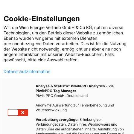
Cookie-Einstellungen
Wir, die
Wien Energie Vertrieb GmbH & Co KG
, nutzen diverse
POSTS BY TAG
Technologien
, um den Betrieb dieser Website zu ermöglichen.
Ebenso würden wir gerne mit externen Diensten
ökologisches
personenbezogene Daten verarbeiten. Dies ist für die Nutzung
der Website nicht notwendig, ermöglicht uns aber eine noch
engere Interaktion mit unseren Website-Besuchern. Falls
Engagement
gewünscht, bitte eine Auswahl treffen:
Datenschutzinformation
1 BEITRAG
Analyse & Statistik: PiwikPRO Analytics - via
PiwikPRO Tag Manager
Piwik PRO GmbH, Deutschland
Anonyme Auswertung zur Fehlerbehebung und
Weiterentwicklung
Verarbeitungsvorgänge:
Erhebung von
Verbindungsdaten, Daten Ihres Webbrowsers und
Daten über die aufgerufenen Inhalte; Ausführung von
Analysesoftware und die Speicherung von Daten auf