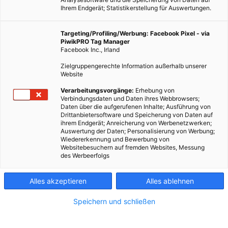
Ihrem Endgerät; Statistikerstellung für Auswertungen.
Targeting/Profiling/Werbung: Facebook Pixel - via
PiwikPRO Tag Manager
Facebook Inc., Irland
Zielgruppengerechte Information außerhalb unserer
Website
Verarbeitungsvorgänge:
Erhebung von
Verbindungsdaten und Daten ihres Webbrowsers;
Daten über die aufgerufenen Inhalte; Ausführung von
Drittanbietersoftware und Speicherung von Daten auf
LEBEN
ihrem Endgerät; Anreicherung von Werbenetzwerken;
Auswertung der Daten; Personalisierung von Werbung;
Tollwood 2013 – “Artgerecht” gegen die
Wiedererkennung und Bewerbung von
Massentierhaltung
Websitebesuchern auf fremden Websites, Messung
des Werbeerfolgs
3. DEZEMBER 2013
VON
MARTINA LIEL
Das Tollwood Winterfestival kooperiert in diesem Jahr mit dem
Alles akzeptieren
Alles ablehnen
Deutschen Tierschutzbund unter dem Motto „ARTgerecht“,
Speichern und schließen
einer Gemeinschaftsaktion gegen Massentierhaltung. Bis zum
31. Dezember kann man sich auf der Münchner
Theresienwiese …