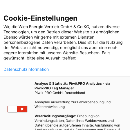
Cookie-Einstellungen
Wir, die
Wien Energie Vertrieb GmbH & Co KG
, nutzen diverse
POSTS BY TAG
Technologien
, um den Betrieb dieser Website zu ermöglichen.
Ebenso würden wir gerne mit externen Diensten
Ökostromumlage
personenbezogene Daten verarbeiten. Dies ist für die Nutzung
der Website nicht notwendig, ermöglicht uns aber eine noch
engere Interaktion mit unseren Website-Besuchern. Falls
gewünscht, bitte eine Auswahl treffen:
1 BEITRAG
Datenschutzinformation
Analyse & Statistik: PiwikPRO Analytics - via
PiwikPRO Tag Manager
Piwik PRO GmbH, Deutschland
Anonyme Auswertung zur Fehlerbehebung und
Weiterentwicklung
Verarbeitungsvorgänge:
Erhebung von
Verbindungsdaten, Daten Ihres Webbrowsers und
Daten über die aufgerufenen Inhalte; Ausführung von
Analysesoftware und die Speicherung von Daten auf