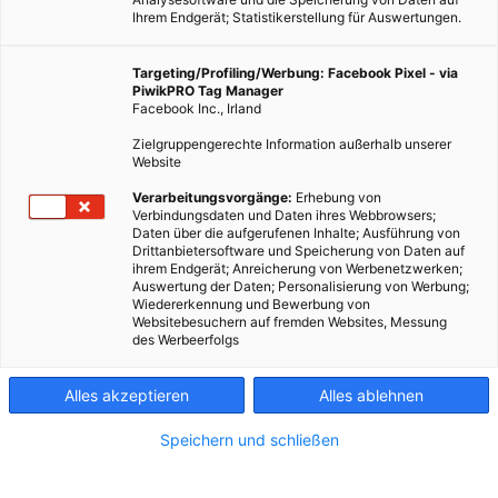
Ihrem Endgerät; Statistikerstellung für Auswertungen.
Targeting/Profiling/Werbung: Facebook Pixel - via
PiwikPRO Tag Manager
ENERGIEPOLITIK
Facebook Inc., Irland
Ist die Solaranlage am Dach unsolidarisch?
Zielgruppengerechte Information außerhalb unserer
Website
3. APRIL 2014
VON
ENERGIELEBEN REDAKTION
Verarbeitungsvorgänge:
Erhebung von
Auf dem eigenen Dach produzierter Solarstrom ist mittlerweile
Verbindungsdaten und Daten ihres Webbrowsers;
oft günstiger als die Haushaltsstromtarife der Energieanbieter.
Daten über die aufgerufenen Inhalte; Ausführung von
Drittanbietersoftware und Speicherung von Daten auf
Die einen halten die Erzeugung und der Eigenverbrauch von
ihrem Endgerät; Anreicherung von Werbenetzwerken;
Solarstrom für ökologisch sinnvoll, für die anderen ist es
Auswertung der Daten; Personalisierung von Werbung;
Wiedererkennung und Bewerbung von
unsolidarisches Verhalten.
Websitebesuchern auf fremden Websites, Messung
des Werbeerfolgs
BEITRAG ANSEHEN
Alles akzeptieren
Alles ablehnen
TEILEN
Speichern und schließen