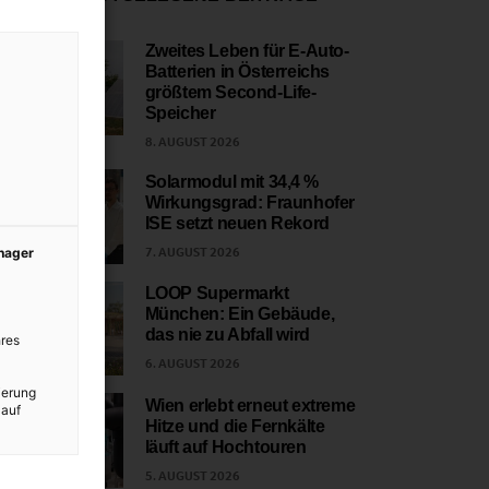
Zweites Leben für E-Auto-
Batterien in Österreichs
1
größtem Second-Life-
Speicher
8. AUGUST 2026
Solarmodul mit 34,4 %
Wirkungsgrad: Fraunhofer
2
ISE setzt neuen Rekord
7. AUGUST 2026
anager
LOOP Supermarkt
München: Ein Gebäude,
3
das nie zu Abfall wird
res
6. AUGUST 2026
ierung
Wien erlebt erneut extreme
 auf
Hitze und die Fernkälte
4
läuft auf Hochtouren
5. AUGUST 2026