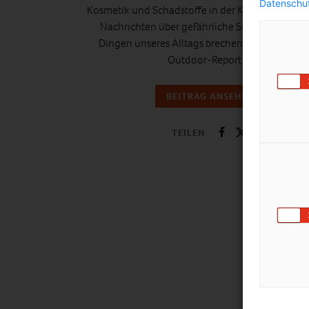
Datenschut
Kosmetik und Schadstoffe in der Kinderkleidung
Nachrichten über gefährliche Substanzen in 
Dingen unseres Alltags brechen nicht ab. Und 
Outdoor-Report…
BEITRAG ANSEHEN
TEILEN