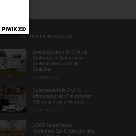
AKTUELLE BEITRÄGE
Zweites Leben für E-Auto-
Batterien in Österreichs
größtem Second-Life-
Speicher
8. AUGUST 2026
Solarmodul mit 34,4 %
Wirkungsgrad: Fraunhofer
ISE setzt neuen Rekord
7. AUGUST 2026
LOOP Supermarkt
München: Ein Gebäude, das