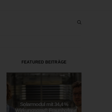
FEATURED BEITRÄGE
Solarmodul mit 34,4 %
LOOP
Wirkungsgrad: Fraunhofer
München