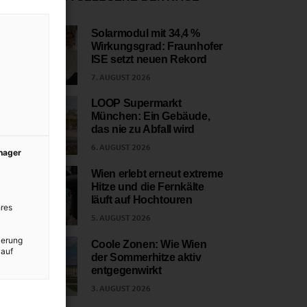
Solarmodul mit 34,4 %
Wirkungsgrad: Fraunhofer
1
ISE setzt neuen Rekord
7. AUGUST 2026
LOOP Supermarkt
München: Ein Gebäude,
2
das nie zu Abfall wird
6. AUGUST 2026
anager
Wien erlebt erneut extreme
Hitze und die Fernkälte
3
läuft auf Hochtouren
res
5. AUGUST 2026
ierung
Coole Zonen: Wie Wien
 auf
der Sommerhitze aktiv
4
entgegenwirkt
3. AUGUST 2026