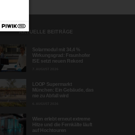
AKTUELLE BEITRÄGE
Solarmodul mit 34,4 %
Wirkungsgrad: Fraunhofer
ISE setzt neuen Rekord
7. AUGUST 2026
LOOP Supermarkt
München: Ein Gebäude, das
nie zu Abfall wird
6. AUGUST 2026
Wien erlebt erneut extreme
Hitze und die Fernkälte läuft
auf Hochtouren