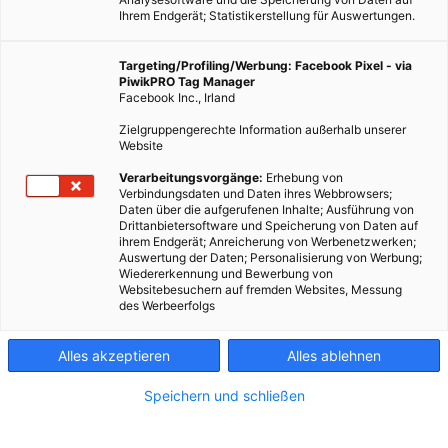
Ihrem Endgerät; Statistikerstellung für Auswertungen.
Targeting/Profiling/Werbung: Facebook Pixel - via
PiwikPRO Tag Manager
TECH
Facebook Inc., Irland
PlanetSolar: Mit Sonnenkraft auf Weltreise und
Zielgruppengerechte Information außerhalb unserer
Forschungsexpedition
Website
18. SEPTEMBER 2013
VON
ENERGIELEBEN REDAKTION
Verarbeitungsvorgänge:
Erhebung von
Verbindungsdaten und Daten ihres Webbrowsers;
Erstmals wird bei einer Expedition ein Solarboot als Plattform
Daten über die aufgerufenen Inhalte; Ausführung von
Drittanbietersoftware und Speicherung von Daten auf
genutzt. Dabei wird der Katamaran „MS Tûranor PlanetSolar“
ihrem Endgerät; Anreicherung von Werbenetzwerken;
eingesetzt.
Auswertung der Daten; Personalisierung von Werbung;
Wiedererkennung und Bewerbung von
Websitebesuchern auf fremden Websites, Messung
BEITRAG ANSEHEN
des Werbeerfolgs
TEILEN
Alles akzeptieren
Alles ablehnen
Speichern und schließen