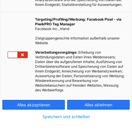
Ihrem Endgerät; Statistikerstellung für Auswertungen.
Targeting/Profiling/Werbung: Facebook Pixel - via
PiwikPRO Tag Manager
Facebook Inc., Irland
Zielgruppengerechte Information außerhalb unserer
Website
Verarbeitungsvorgänge:
Erhebung von
Verbindungsdaten und Daten ihres Webbrowsers;
Daten über die aufgerufenen Inhalte; Ausführung von
Drittanbietersoftware und Speicherung von Daten auf
ihrem Endgerät; Anreicherung von Werbenetzwerken;
Auswertung der Daten; Personalisierung von Werbung;
MOBILITÄT
Wiedererkennung und Bewerbung von
Websitebesuchern auf fremden Websites, Messung
Autobahnen für Dänemarks Radfahrer
des Werbeerfolgs
13. SEPTEMBER 2012
VON
ENERGIELEBEN REDAKTION
Alles akzeptieren
Alles ablehnen
Die Niederlande sind allgemein als das Radfahrer-
freundlichste Land bekannt. Mit 500.000 Menschen, die
Speichern und schließen
täglich mit dem Rad zur Arbeit fahren, liegt Dänemark aber
nicht weit dahinter. In Kopenhagen sollen jetzt sogar Rad-