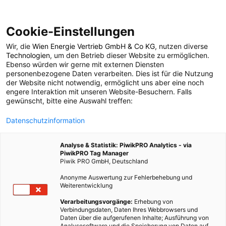
Cookie-Einstellungen
Wir, die
Wien Energie Vertrieb GmbH & Co KG
, nutzen diverse
POSTS BY TAG
Technologien
, um den Betrieb dieser Website zu ermöglichen.
Ebenso würden wir gerne mit externen Diensten
Radautobahn
personenbezogene Daten verarbeiten. Dies ist für die Nutzung
der Website nicht notwendig, ermöglicht uns aber eine noch
engere Interaktion mit unseren Website-Besuchern. Falls
gewünscht, bitte eine Auswahl treffen:
1 BEITRAG
Datenschutzinformation
Analyse & Statistik: PiwikPRO Analytics - via
PiwikPRO Tag Manager
Piwik PRO GmbH, Deutschland
Anonyme Auswertung zur Fehlerbehebung und
Weiterentwicklung
Verarbeitungsvorgänge:
Erhebung von
Verbindungsdaten, Daten Ihres Webbrowsers und
Daten über die aufgerufenen Inhalte; Ausführung von
Analysesoftware und die Speicherung von Daten auf