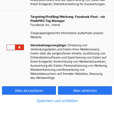
Ihrem Endgerät; Statistikerstellung für Auswertungen.
Targeting/Profiling/Werbung: Facebook Pixel - via
PiwikPRO Tag Manager
Facebook Inc., Irland
Zielgruppengerechte Information außerhalb unserer
Website
LEBEN
Verarbeitungsvorgänge:
Erhebung von
Verbindungsdaten und Daten ihres Webbrowsers;
Duftstoffe in Duftkerzen und Räucherstäbchen
Daten über die aufgerufenen Inhalte; Ausführung von
Drittanbietersoftware und Speicherung von Daten auf
16. NOVEMBER 2016
VON
MARTINA LIEL
ihrem Endgerät; Anreicherung von Werbenetzwerken;
Auswertung der Daten; Personalisierung von Werbung;
Sind Duftstoffe wirklich gesundheitsschädlich?
Wiedererkennung und Bewerbung von
Websitebesuchern auf fremden Websites, Messung
des Werbeerfolgs
BEITRAG ANSEHEN
Alles akzeptieren
Alles ablehnen
TEILEN
Speichern und schließen