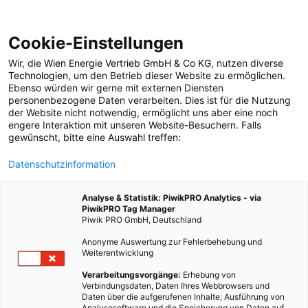
Cookie-Einstellungen
Wir, die
Wien Energie Vertrieb GmbH & Co KG
, nutzen diverse
POSTS BY TAG
Technologien
, um den Betrieb dieser Website zu ermöglichen.
Ebenso würden wir gerne mit externen Diensten
Räucherstäbchen
personenbezogene Daten verarbeiten. Dies ist für die Nutzung
der Website nicht notwendig, ermöglicht uns aber eine noch
engere Interaktion mit unseren Website-Besuchern. Falls
gewünscht, bitte eine Auswahl treffen:
1 BEITRAG
Datenschutzinformation
Analyse & Statistik: PiwikPRO Analytics - via
PiwikPRO Tag Manager
Piwik PRO GmbH, Deutschland
Anonyme Auswertung zur Fehlerbehebung und
Weiterentwicklung
Verarbeitungsvorgänge:
Erhebung von
Verbindungsdaten, Daten Ihres Webbrowsers und
Daten über die aufgerufenen Inhalte; Ausführung von
Analysesoftware und die Speicherung von Daten auf