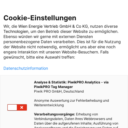
Cookie-Einstellungen
Wir, die
Wien Energie Vertrieb GmbH & Co KG
, nutzen diverse
POSTS BY TAG
Technologien
, um den Betrieb dieser Website zu ermöglichen.
Ebenso würden wir gerne mit externen Diensten
Resourcen sparen
personenbezogene Daten verarbeiten. Dies ist für die Nutzung
der Website nicht notwendig, ermöglicht uns aber eine noch
engere Interaktion mit unseren Website-Besuchern. Falls
gewünscht, bitte eine Auswahl treffen:
1 BEITRAG
Datenschutzinformation
Analyse & Statistik: PiwikPRO Analytics - via
PiwikPRO Tag Manager
Piwik PRO GmbH, Deutschland
Anonyme Auswertung zur Fehlerbehebung und
Weiterentwicklung
Verarbeitungsvorgänge:
Erhebung von
Verbindungsdaten, Daten Ihres Webbrowsers und
Daten über die aufgerufenen Inhalte; Ausführung von
Analysesoftware und die Speicherung von Daten auf