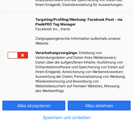
Ihrem Endgerät; Statistikerstellung für Auswertungen.
Targeting/Profiling/Werbung: Facebook Pixel - via
PiwikPRO Tag Manager
Facebook Inc., Irland
Zielgruppengerechte Information außerhalb unserer
Website
LEBEN
Verarbeitungsvorgänge:
Erhebung von
Verbindungsdaten und Daten ihres Webbrowsers;
Circo – Handbetriebener Geschirrspüler
Daten über die aufgerufenen Inhalte; Ausführung von
Drittanbietersoftware und Speicherung von Daten auf
16. MÄRZ 2016
VON
ENERGIELEBEN REDAKTION
ihrem Endgerät; Anreicherung von Werbenetzwerken;
Auswertung der Daten; Personalisierung von Werbung;
Erfindung spart Strom und Geld.
Wiedererkennung und Bewerbung von
Websitebesuchern auf fremden Websites, Messung
des Werbeerfolgs
BEITRAG ANSEHEN
Alles akzeptieren
Alles ablehnen
TEILEN
Speichern und schließen