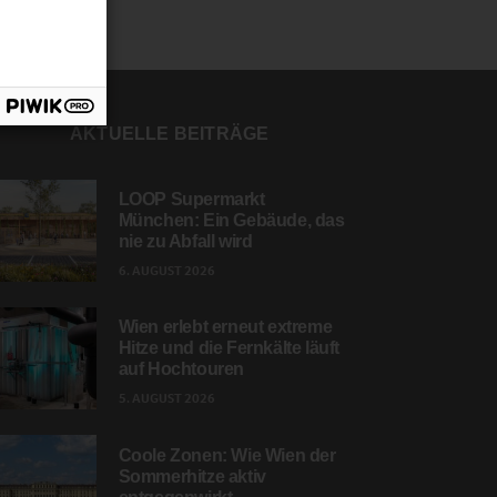
AKTUELLE BEITRÄGE
LOOP Supermarkt
München: Ein Gebäude, das
nie zu Abfall wird
6. AUGUST 2026
Wien erlebt erneut extreme
Hitze und die Fernkälte läuft
auf Hochtouren
5. AUGUST 2026
Coole Zonen: Wie Wien der
Sommerhitze aktiv