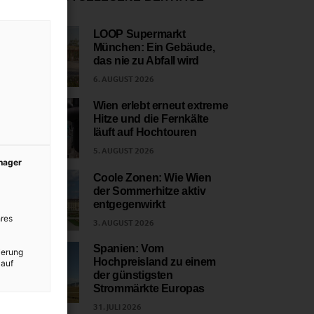
LOOP Supermarkt
München: Ein Gebäude,
1
das nie zu Abfall wird
6. AUGUST 2026
Wien erlebt erneut extreme
Hitze und die Fernkälte
2
läuft auf Hochtouren
5. AUGUST 2026
anager
Coole Zonen: Wie Wien
der Sommerhitze aktiv
3
entgegenwirkt
res
3. AUGUST 2026
Spanien: Vom
ierung
Hochpreisland zu einem
 auf
4
der günstigsten
Strommärkte Europas
31. JULI 2026