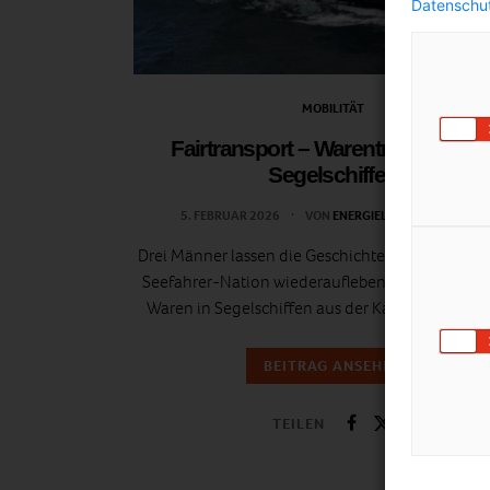
Datenschut
MOBILITÄT
Fairtransport – Warentransport mi
Segelschiffen
5. FEBRUAR 2026
VON
ENERGIELEBEN REDAKTION
Drei Männer lassen die Geschichte der Niederlan
Seefahrer-Nation wiederaufleben und transport
Waren in Segelschiffen aus der Karibik nach Eu
BEITRAG ANSEHEN
TEILEN