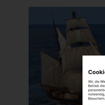
Cooki
Wir, die
Wi
Betrieb di
personenbe
notwendig,
Besuchern.