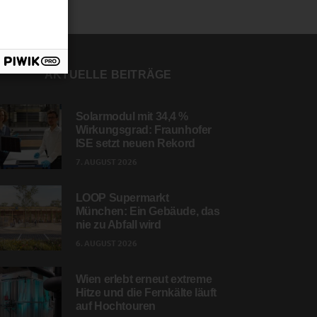
AKTUELLE BEITRÄGE
Solarmodul mit 34,4 %
Wirkungsgrad: Fraunhofer
ISE setzt neuen Rekord
7. AUGUST 2026
LOOP Supermarkt
München: Ein Gebäude, das
nie zu Abfall wird
6. AUGUST 2026
Wien erlebt erneut extreme
Hitze und die Fernkälte läuft
auf Hochtouren