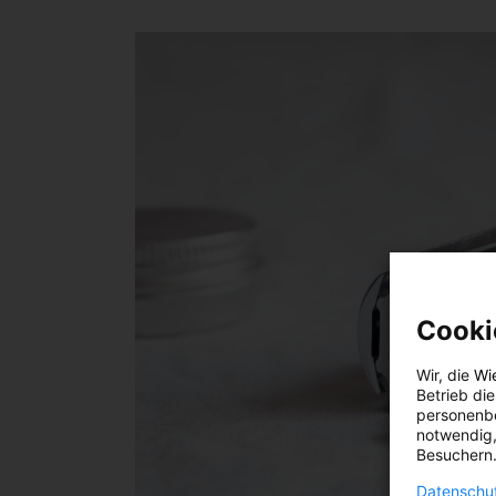
Cooki
Wir, die
Wi
Betrieb di
personenbe
notwendig,
Besuchern.
Datenschut