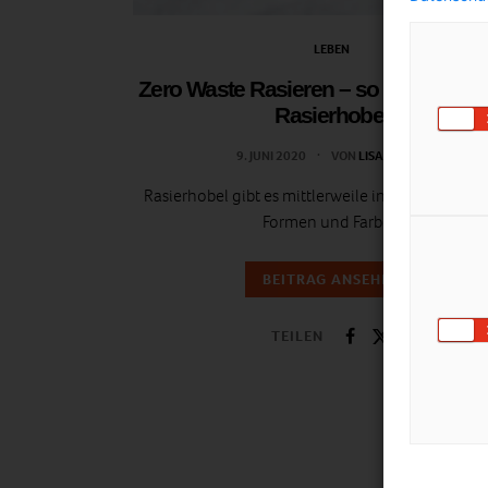
LEBEN
Zero Waste Rasieren – so funktioniert
Rasierhobel
9. JUNI 2020
VON
LISA RADDA
Rasierhobel gibt es mittlerweile in unterschiedl
Formen und Farben
BEITRAG ANSEHEN
TEILEN