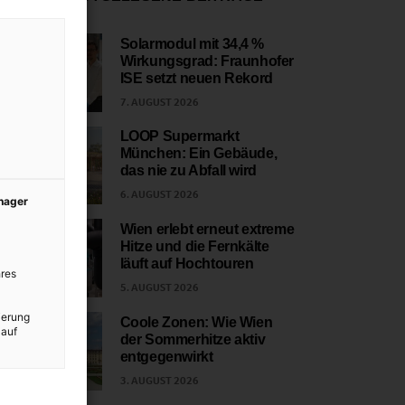
Solarmodul mit 34,4 %
Wirkungsgrad: Fraunhofer
1
ISE setzt neuen Rekord
7. AUGUST 2026
LOOP Supermarkt
München: Ein Gebäude,
2
das nie zu Abfall wird
6. AUGUST 2026
anager
Wien erlebt erneut extreme
Hitze und die Fernkälte
3
läuft auf Hochtouren
res
5. AUGUST 2026
ierung
Coole Zonen: Wie Wien
 auf
der Sommerhitze aktiv
4
entgegenwirkt
3. AUGUST 2026