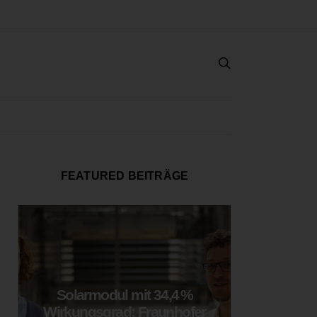
FEATURED BEITRÄGE
Solarmodul mit 34,4 %
LOOP
Wirkungsgrad: Fraunhofer
München