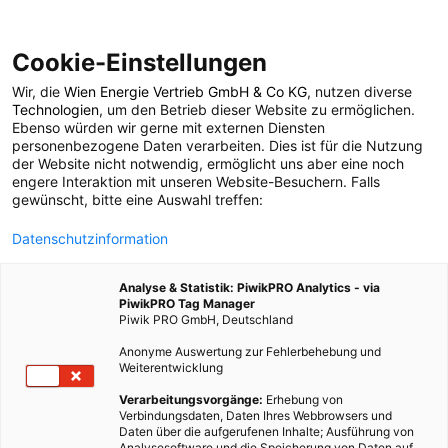
Cookie-Einstellungen
Wir, die
Wien Energie Vertrieb GmbH & Co KG
, nutzen diverse
POSTS BY TAG
Technologien
, um den Betrieb dieser Website zu ermöglichen.
Ebenso würden wir gerne mit externen Diensten
Saisonverlängerung
personenbezogene Daten verarbeiten. Dies ist für die Nutzung
der Website nicht notwendig, ermöglicht uns aber eine noch
engere Interaktion mit unseren Website-Besuchern. Falls
gewünscht, bitte eine Auswahl treffen:
1 BEITRAG
Datenschutzinformation
Analyse & Statistik: PiwikPRO Analytics - via
PiwikPRO Tag Manager
Piwik PRO GmbH, Deutschland
Anonyme Auswertung zur Fehlerbehebung und
Weiterentwicklung
Verarbeitungsvorgänge:
Erhebung von
Verbindungsdaten, Daten Ihres Webbrowsers und
Daten über die aufgerufenen Inhalte; Ausführung von
Analysesoftware und die Speicherung von Daten auf