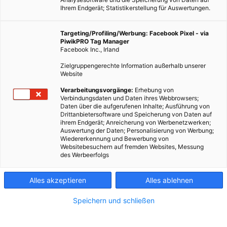
Ihrem Endgerät; Statistikerstellung für Auswertungen.
Targeting/Profiling/Werbung: Facebook Pixel - via
PiwikPRO Tag Manager
Facebook Inc., Irland
Zielgruppengerechte Information außerhalb unserer
Website
GARTEN
Verarbeitungsvorgänge:
Erhebung von
Verbindungsdaten und Daten ihres Webbrowsers;
Winterfester Balkon
Daten über die aufgerufenen Inhalte; Ausführung von
Drittanbietersoftware und Speicherung von Daten auf
17. NOVEMBER 2016
VON
VERA KONDRATIUK
ihrem Endgerät; Anreicherung von Werbenetzwerken;
Auswertung der Daten; Personalisierung von Werbung;
Der Winter klopft an die Tür. Es ist höchste Zeit den Balkon
Wiedererkennung und Bewerbung von
Websitebesuchern auf fremden Websites, Messung
winterfest zu machen.
des Werbeerfolgs
BEITRAG ANSEHEN
Alles akzeptieren
Alles ablehnen
Speichern und schließen
TEILEN