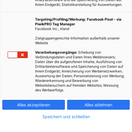
Ihrem Endgerät; Statistikerstellung für Auswertungen.
Targeting/Profiling/Werbung: Facebook Pixel - via
PiwikPRO Tag Manager
Facebook Inc., Irland
Zielgruppengerechte Information außerhalb unserer
Website
TECH
Verarbeitungsvorgänge:
Erhebung von
Verbindungsdaten und Daten ihres Webbrowsers;
ADReS-A – Der Müllabfuhr-Satellit
Daten über die aufgerufenen Inhalte; Ausführung von
Drittanbietersoftware und Speicherung von Daten auf
23. DEZEMBER 2015
VON
MARTINA LIEL
ihrem Endgerät; Anreicherung von Werbenetzwerken;
Auswertung der Daten; Personalisierung von Werbung;
Wie entsorgt man in Zukunft Weltraum-Schrott?
Wiedererkennung und Bewerbung von
Websitebesuchern auf fremden Websites, Messung
des Werbeerfolgs
BEITRAG ANSEHEN
Alles akzeptieren
Alles ablehnen
TEILEN
Speichern und schließen