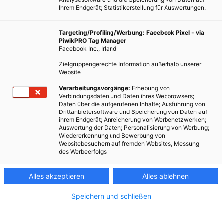
Ihrem Endgerät; Statistikerstellung für Auswertungen.
Targeting/Profiling/Werbung: Facebook Pixel - via
PiwikPRO Tag Manager
Facebook Inc., Irland
Zielgruppengerechte Information außerhalb unserer
Website
LEBEN
Verarbeitungsvorgänge:
Erhebung von
Verbindungsdaten und Daten ihres Webbrowsers;
Re_Vinyl: Schallplatten werden durch Upcycling zum
Daten über die aufgerufenen Inhalte; Ausführung von
Drittanbietersoftware und Speicherung von Daten auf
Designobjekt
ihrem Endgerät; Anreicherung von Werbenetzwerken;
Auswertung der Daten; Personalisierung von Werbung;
23. APRIL 2014
VON
ENERGIELEBEN REDAKTION
Wiedererkennung und Bewerbung von
Websitebesuchern auf fremden Websites, Messung
Schallplatten sind Kult. Seit Kurzem nicht mehr nur im
des Werbeerfolgs
Plattenspieler, sondern auch an der Wand.
Alles akzeptieren
Alles ablehnen
BEITRAG ANSEHEN
Speichern und schließen
TEILEN