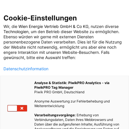
Cookie-Einstellungen
Wir, die
Wien Energie Vertrieb GmbH & Co KG
, nutzen diverse
POSTS BY TAG
Technologien
, um den Betrieb dieser Website zu ermöglichen.
Ebenso würden wir gerne mit externen Diensten
Solar Dekathlon
personenbezogene Daten verarbeiten. Dies ist für die Nutzung
der Website nicht notwendig, ermöglicht uns aber eine noch
engere Interaktion mit unseren Website-Besuchern. Falls
gewünscht, bitte eine Auswahl treffen:
1 BEITRAG
Datenschutzinformation
Analyse & Statistik: PiwikPRO Analytics - via
PiwikPRO Tag Manager
Piwik PRO GmbH, Deutschland
Anonyme Auswertung zur Fehlerbehebung und
Weiterentwicklung
Verarbeitungsvorgänge:
Erhebung von
Verbindungsdaten, Daten Ihres Webbrowsers und
Daten über die aufgerufenen Inhalte; Ausführung von
Analysesoftware und die Speicherung von Daten auf