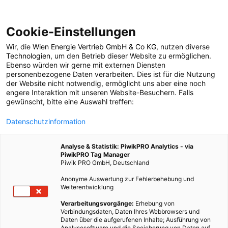
Cookie-Einstellungen
Wir, die
Wien Energie Vertrieb GmbH & Co KG
, nutzen diverse
POSTS BY TAG
Technologien
, um den Betrieb dieser Website zu ermöglichen.
Ebenso würden wir gerne mit externen Diensten
Solaranergie
personenbezogene Daten verarbeiten. Dies ist für die Nutzung
der Website nicht notwendig, ermöglicht uns aber eine noch
engere Interaktion mit unseren Website-Besuchern. Falls
gewünscht, bitte eine Auswahl treffen:
2 BEITRÄGE
Datenschutzinformation
Analyse & Statistik: PiwikPRO Analytics - via
PiwikPRO Tag Manager
Piwik PRO GmbH, Deutschland
Anonyme Auswertung zur Fehlerbehebung und
Weiterentwicklung
Verarbeitungsvorgänge:
Erhebung von
Verbindungsdaten, Daten Ihres Webbrowsers und
Daten über die aufgerufenen Inhalte; Ausführung von
Analysesoftware und die Speicherung von Daten auf