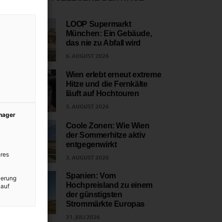
LOOP Supermarkt
München: Ein Gebäude,
1
das nie zu Abfall wird
6. AUGUST 2026
Wien erlebt erneut extreme
Hitze und die Fernkälte
2
läuft auf Hochtouren
5. AUGUST 2026
anager
Coole Zonen: Wie Wien
der Sommerhitze aktiv
3
entgegenwirkt
res
3. AUGUST 2026
Spanien: Vom
ierung
Hochpreisland zu einem
 auf
4
der günstigsten
Strommärkte Europas
31. JULI 2026