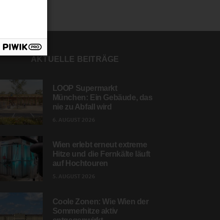
AKTUELLE BEITRÄGE
LOOP Supermarkt
München: Ein Gebäude, das
nie zu Abfall wird
6. AUGUST 2026
Wien erlebt erneut extreme
Hitze und die Fernkälte läuft
auf Hochtouren
5. AUGUST 2026
Coole Zonen: Wie Wien der
Sommerhitze aktiv