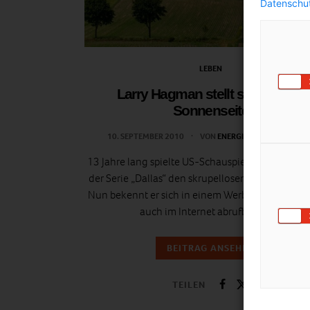
Datenschut
LEBEN
Larry Hagman stellt sich auf die
Sonnenseite
10. SEPTEMBER 2010
VON
ENERGIELEBEN REDAKTIO
13 Jahre lang spielte US-Schauspieler Larry Hag
der Serie „Dallas“ den skrupellosen Ölbaron J.R. 
Nun bekennt er sich in einem Werbespot, der übr
auch im Internet abrufbar ist,…
BEITRAG ANSEHEN
TEILEN