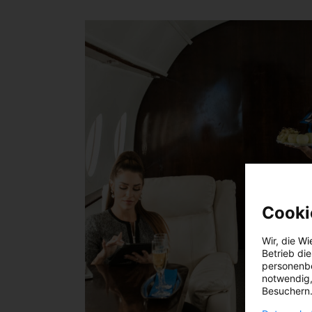
Cooki
Wir, die
Wi
Betrieb di
personenbe
notwendig,
Besuchern.