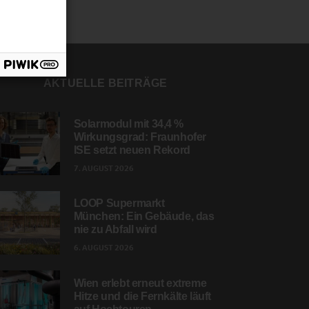
AKTUELLE BEITRÄGE
Solarmodul mit 34,4 %
Wirkungsgrad: Fraunhofer
ISE setzt neuen Rekord
7. AUGUST 2026
LOOP Supermarkt
München: Ein Gebäude, das
nie zu Abfall wird
6. AUGUST 2026
Wien erlebt erneut extreme
Hitze und die Fernkälte läuft