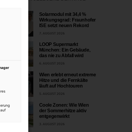
Solarmodul mit 34,4 %
Wirkungsgrad: Fraunhofer
1
ISE setzt neuen Rekord
7. AUGUST 2026
LOOP Supermarkt
München: Ein Gebäude,
2
das nie zu Abfall wird
6. AUGUST 2026
anager
Wien erlebt erneut extreme
Hitze und die Fernkälte
3
läuft auf Hochtouren
res
5. AUGUST 2026
Coole Zonen: Wie Wien
ierung
 auf
der Sommerhitze aktiv
4
entgegenwirkt
3. AUGUST 2026