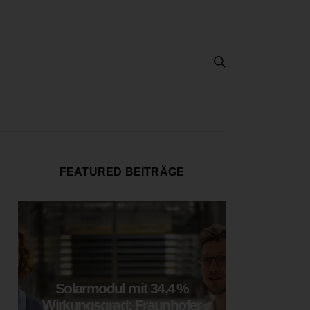
FEATURED BEITRÄGE
Solarmodul mit 34,4 %
LOOP
Wirkungsgrad: Fraunhofer
München