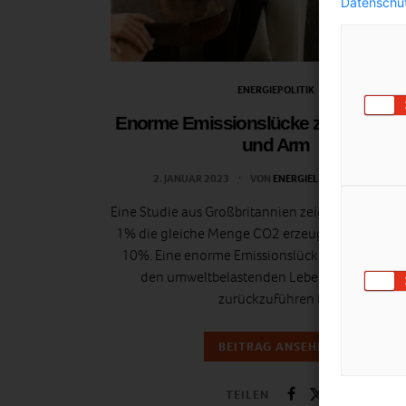
Datenschut
ENERGIEPOLITIK
Enorme Emissionslücke zwischen R
und Arm
2. JANUAR 2023
VON
ENERGIELEBEN REDAKTION
Eine Studie aus Großbritannien zeigt, dass die rei
1% die gleiche Menge CO2 erzeugen wie die är
10%. Eine enorme Emissionslücke, die vor allem
den umweltbelastenden Lebensstil einer Elit
zurückzuführen ist.
BEITRAG ANSEHEN
TEILEN