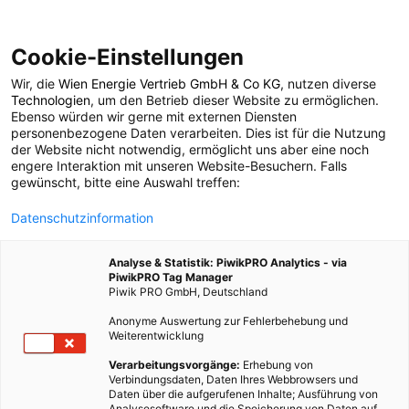
Cookie-Einstellungen
Wir, die
Wien Energie Vertrieb GmbH & Co KG
, nutzen diverse
POSTS BY TAG
Technologien
, um den Betrieb dieser Website zu ermöglichen.
Ebenso würden wir gerne mit externen Diensten
städtische
personenbezogene Daten verarbeiten. Dies ist für die Nutzung
der Website nicht notwendig, ermöglicht uns aber eine noch
engere Interaktion mit unseren Website-Besuchern. Falls
Hitzeperioden
gewünscht, bitte eine Auswahl treffen:
Datenschutzinformation
1 BEITRAG
Analyse & Statistik: PiwikPRO Analytics - via
PiwikPRO Tag Manager
Piwik PRO GmbH, Deutschland
Anonyme Auswertung zur Fehlerbehebung und
Weiterentwicklung
Verarbeitungsvorgänge:
Erhebung von
Verbindungsdaten, Daten Ihres Webbrowsers und
Daten über die aufgerufenen Inhalte; Ausführung von
Analysesoftware und die Speicherung von Daten auf