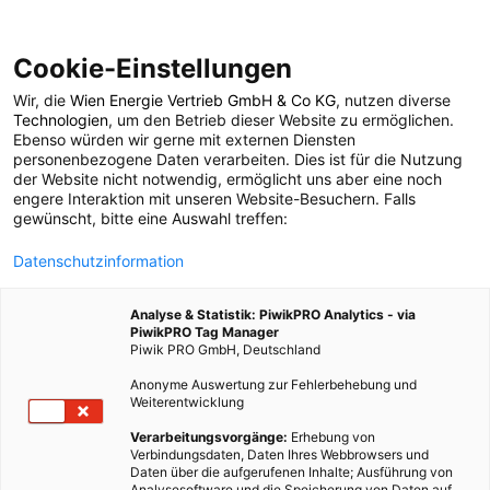
Cookie-Einstellungen
Wir, die
Wien Energie Vertrieb GmbH & Co KG
, nutzen diverse
POSTS BY TAG
Technologien
, um den Betrieb dieser Website zu ermöglichen.
Ebenso würden wir gerne mit externen Diensten
steigender
personenbezogene Daten verarbeiten. Dies ist für die Nutzung
der Website nicht notwendig, ermöglicht uns aber eine noch
engere Interaktion mit unseren Website-Besuchern. Falls
Meeresspiegel
gewünscht, bitte eine Auswahl treffen:
Datenschutzinformation
1 BEITRAG
Analyse & Statistik: PiwikPRO Analytics - via
PiwikPRO Tag Manager
Piwik PRO GmbH, Deutschland
Anonyme Auswertung zur Fehlerbehebung und
Weiterentwicklung
Verarbeitungsvorgänge:
Erhebung von
Verbindungsdaten, Daten Ihres Webbrowsers und
Daten über die aufgerufenen Inhalte; Ausführung von
Analysesoftware und die Speicherung von Daten auf