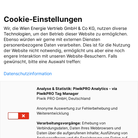
Cookie-Einstellungen
Wir, die
Wien Energie Vertrieb GmbH & Co KG
, nutzen diverse
POSTS BY TAG
Technologien
, um den Betrieb dieser Website zu ermöglichen.
Ebenso würden wir gerne mit externen Diensten
Strommix Deutschland
personenbezogene Daten verarbeiten. Dies ist für die Nutzung
der Website nicht notwendig, ermöglicht uns aber eine noch
engere Interaktion mit unseren Website-Besuchern. Falls
gewünscht, bitte eine Auswahl treffen:
1 BEITRAG
Datenschutzinformation
Analyse & Statistik: PiwikPRO Analytics - via
PiwikPRO Tag Manager
Piwik PRO GmbH, Deutschland
Anonyme Auswertung zur Fehlerbehebung und
Weiterentwicklung
Verarbeitungsvorgänge:
Erhebung von
Verbindungsdaten, Daten Ihres Webbrowsers und
Daten über die aufgerufenen Inhalte; Ausführung von
Analysesoftware und die Speicherung von Daten auf