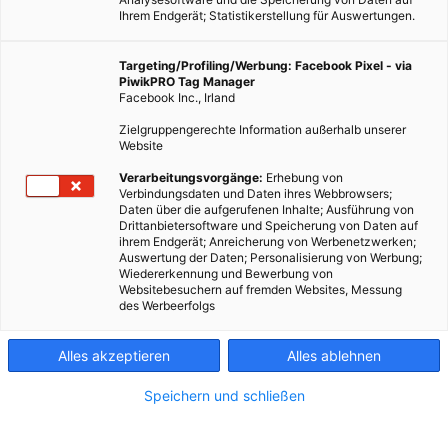
Ihrem Endgerät; Statistikerstellung für Auswertungen.
Targeting/Profiling/Werbung: Facebook Pixel - via
PiwikPRO Tag Manager
Facebook Inc., Irland
Zielgruppengerechte Information außerhalb unserer
Website
Verarbeitungsvorgänge:
Erhebung von
Verbindungsdaten und Daten ihres Webbrowsers;
Daten über die aufgerufenen Inhalte; Ausführung von
Drittanbietersoftware und Speicherung von Daten auf
ihrem Endgerät; Anreicherung von Werbenetzwerken;
Auswertung der Daten; Personalisierung von Werbung;
Wiedererkennung und Bewerbung von
Websitebesuchern auf fremden Websites, Messung
LEBEN
des Werbeerfolgs
TrackYourDose
Alles akzeptieren
Alles ablehnen
26. MAI 2015
VON
MARTINA LIEL
Speichern und schließen
App zur Ermittlung der persönlichen Strahlenbelastung.