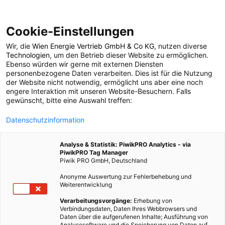
Cookie-Einstellungen
Wir, die
Wien Energie Vertrieb GmbH & Co KG
, nutzen diverse
POSTS BY TAG
Technologien
, um den Betrieb dieser Website zu ermöglichen.
Ebenso würden wir gerne mit externen Diensten
terrestrische Strahlung
personenbezogene Daten verarbeiten. Dies ist für die Nutzung
der Website nicht notwendig, ermöglicht uns aber eine noch
engere Interaktion mit unseren Website-Besuchern. Falls
gewünscht, bitte eine Auswahl treffen:
1 BEITRAG
Datenschutzinformation
Analyse & Statistik: PiwikPRO Analytics - via
PiwikPRO Tag Manager
Piwik PRO GmbH, Deutschland
Anonyme Auswertung zur Fehlerbehebung und
Weiterentwicklung
Verarbeitungsvorgänge:
Erhebung von
Verbindungsdaten, Daten Ihres Webbrowsers und
Daten über die aufgerufenen Inhalte; Ausführung von
Analysesoftware und die Speicherung von Daten auf