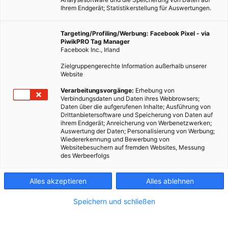
Ihrem Endgerät; Statistikerstellung für Auswertungen.
Targeting/Profiling/Werbung: Facebook Pixel - via
PiwikPRO Tag Manager
Facebook Inc., Irland
Zielgruppengerechte Information außerhalb unserer
Website
LEBEN
Verarbeitungsvorgänge:
Erhebung von
Verbindungsdaten und Daten ihres Webbrowsers;
Bademantel statt Wintermantel!
Daten über die aufgerufenen Inhalte; Ausführung von
Drittanbietersoftware und Speicherung von Daten auf
1. DEZEMBER 2014
VON
ENERGIELEBEN REDAKTION
ihrem Endgerät; Anreicherung von Werbenetzwerken;
Auswertung der Daten; Personalisierung von Werbung;
Wollsocken, Taschentücher und verschnupfte Nasen – nicht
Wiedererkennung und Bewerbung von
immer muss der Winter ungemütlich und kalt sein. Wir verlosen
Websitebesuchern auf fremden Websites, Messung
des Werbeerfolgs
Thermentickets!
Alles akzeptieren
Alles ablehnen
BEITRAG ANSEHEN
Speichern und schließen
TEILEN