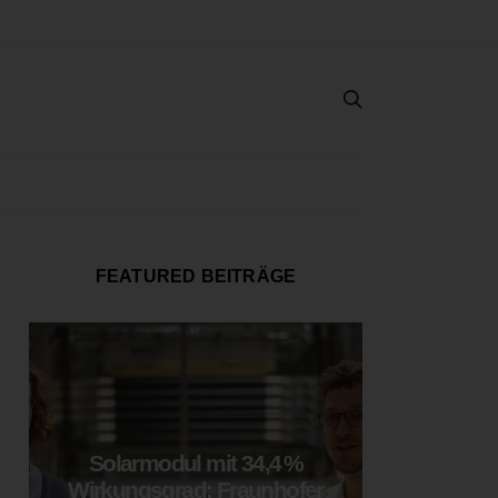
FEATURED BEITRÄGE
Solarmodul mit 34,4 %
LOOP
Wirkungsgrad: Fraunhofer
München