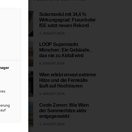
Solarmodul mit 34,4 %
Wirkungsgrad: Fraunhofer
1
ISE setzt neuen Rekord
7. AUGUST 2026
LOOP Supermarkt
München: Ein Gebäude,
2
das nie zu Abfall wird
6. AUGUST 2026
anager
Wien erlebt erneut extreme
Hitze und die Fernkälte
3
läuft auf Hochtouren
res
5. AUGUST 2026
Coole Zonen: Wie Wien
ierung
 auf
der Sommerhitze aktiv
4
entgegenwirkt
3. AUGUST 2026