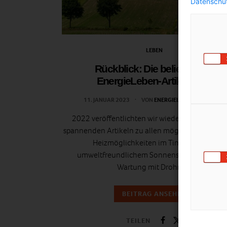
Datenschut
LEBEN
Rückblick: Die beliebtesten
EnergieLeben-Artikel 2022
11. JANUAR 2023
VON
ENERGIELEBEN REDAKTION
2022 veröffentlichten wir wieder eine Vielzahl
spannenden Artikeln zu allen möglichen Theme
Heizmöglichkeiten im Tiny House, zu
umweltfreundlichem Sonnenschutz bishin z
Wartung mit Drohnen.
BEITRAG ANSEHEN
TEILEN