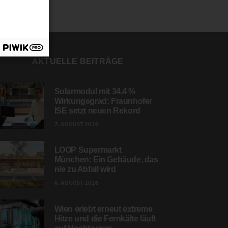
AKTUELLE BEITRÄGE
Solarmodul mit 34,4 %
Wirkungsgrad: Fraunhofer
ISE setzt neuen Rekord
7. AUGUST 2026
LOOP Supermarkt
München: Ein Gebäude, das
nie zu Abfall wird
6. AUGUST 2026
Wien erlebt erneut extreme
Hitze und die Fernkälte läuft