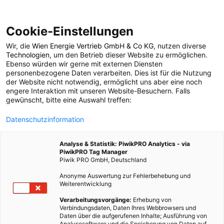
Cookie-Einstellungen
Wir, die
Wien Energie Vertrieb GmbH & Co KG
, nutzen diverse
POSTS BY TAG
Technologien
, um den Betrieb dieser Website zu ermöglichen.
Ebenso würden wir gerne mit externen Diensten
U3 Ottakring
personenbezogene Daten verarbeiten. Dies ist für die Nutzung
der Website nicht notwendig, ermöglicht uns aber eine noch
engere Interaktion mit unseren Website-Besuchern. Falls
gewünscht, bitte eine Auswahl treffen:
1 BEITRAG
Datenschutzinformation
Analyse & Statistik: PiwikPRO Analytics - via
PiwikPRO Tag Manager
Piwik PRO GmbH, Deutschland
Anonyme Auswertung zur Fehlerbehebung und
Weiterentwicklung
Verarbeitungsvorgänge:
Erhebung von
Verbindungsdaten, Daten Ihres Webbrowsers und
Daten über die aufgerufenen Inhalte; Ausführung von
Analysesoftware und die Speicherung von Daten auf