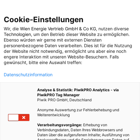
Cookie-Einstellungen
Wir, die
Wien Energie Vertrieb GmbH & Co KG
, nutzen diverse
POSTS BY TAG
Technologien
, um den Betrieb dieser Website zu ermöglichen.
Ebenso würden wir gerne mit externen Diensten
Umweltdachverband
personenbezogene Daten verarbeiten. Dies ist für die Nutzung
der Website nicht notwendig, ermöglicht uns aber eine noch
engere Interaktion mit unseren Website-Besuchern. Falls
gewünscht, bitte eine Auswahl treffen:
1 BEITRAG
Datenschutzinformation
Analyse & Statistik: PiwikPRO Analytics - via
PiwikPRO Tag Manager
Piwik PRO GmbH, Deutschland
Anonyme Auswertung zur Fehlerbehebung und
Weiterentwicklung
Verarbeitungsvorgänge:
Erhebung von
Verbindungsdaten, Daten Ihres Webbrowsers und
Daten über die aufgerufenen Inhalte; Ausführung von
Analysesoftware und die Speicherung von Daten auf