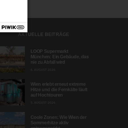
AKTUELLE BEITRÄGE
LOOP Supermarkt
München: Ein Gebäude, das
nie zu Abfall wird
6. AUGUST 2026
Wien erlebt erneut extreme
Hitze und die Fernkälte läuft
auf Hochtouren
5. AUGUST 2026
Coole Zonen: Wie Wien der
Sommerhitze aktiv