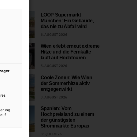
LOOP Supermarkt
München: Ein Gebäude,
1
das nie zu Abfall wird
6. AUGUST 2026
Wien erlebt erneut extreme
Hitze und die Fernkälte
2
läuft auf Hochtouren
5. AUGUST 2026
anager
Coole Zonen: Wie Wien
der Sommerhitze aktiv
3
entgegenwirkt
res
3. AUGUST 2026
Spanien: Vom
ierung
Hochpreisland zu einem
 auf
4
der günstigsten
Strommärkte Europas
31. JULI 2026