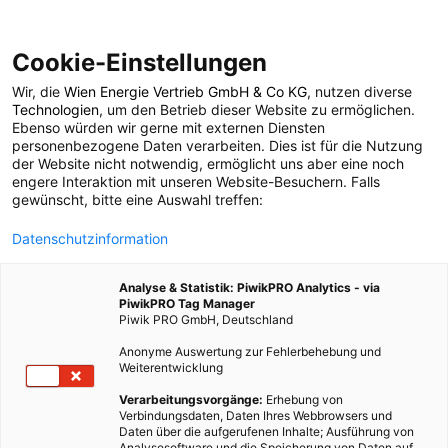
Cookie-Einstellungen
Wir, die
Wien Energie Vertrieb GmbH & Co KG
, nutzen diverse
POSTS BY TAG
Technologien
, um den Betrieb dieser Website zu ermöglichen.
Ebenso würden wir gerne mit externen Diensten
V2H
personenbezogene Daten verarbeiten. Dies ist für die Nutzung
der Website nicht notwendig, ermöglicht uns aber eine noch
engere Interaktion mit unseren Website-Besuchern. Falls
gewünscht, bitte eine Auswahl treffen:
2 BEITRÄGE
Datenschutzinformation
Analyse & Statistik: PiwikPRO Analytics - via
PiwikPRO Tag Manager
Piwik PRO GmbH, Deutschland
Anonyme Auswertung zur Fehlerbehebung und
Weiterentwicklung
Verarbeitungsvorgänge:
Erhebung von
Verbindungsdaten, Daten Ihres Webbrowsers und
Daten über die aufgerufenen Inhalte; Ausführung von
Analysesoftware und die Speicherung von Daten auf